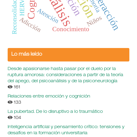
Interacción
Memoria
Reconsolidación
HERVAT
Atención
Niños
Adicción
Conocimiento
Lo más leído
Desde apasionarse hasta pasar por el duelo por la
ruptura amorosa: consideraciones a partir de la teoría
del apego, del psicoanálisis y de la psiconeurología
161
Relaciones entre emoción y cognición
133
La pubertad. De lo disruptivo a lo traumático
104
Inteligencia artificial y pensamiento crítico: tensiones y
desafíos en la formación universitaria