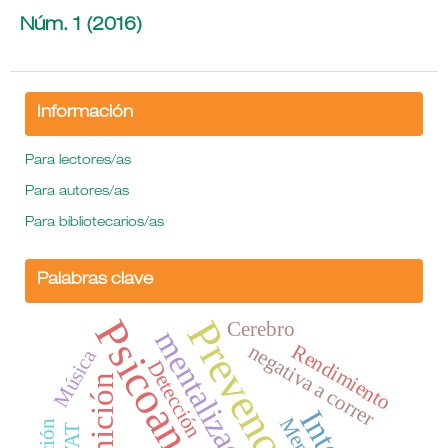
Núm. 1 (2016)
Información
Para lectores/as
Para autores/as
Para bibliotecarios/as
Palabras clave
Psicoanálisis
Prevención
Cerebro
mentalización
Rendimiento
negativa a correr
Música
Detección
Cognición