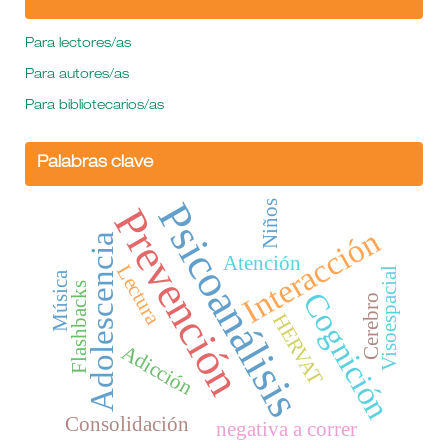
Para lectores/as
Para autores/as
Para bibliotecarios/as
Palabras clave
Psicoanálisis
Niños
Prevención
Interacción
Adolescencia
Atención
Lectura
Visoespacial
Música
Flashbacks
Cognición
Cerebro
HERVAT
Adicción
Consolidación
negativa a correr