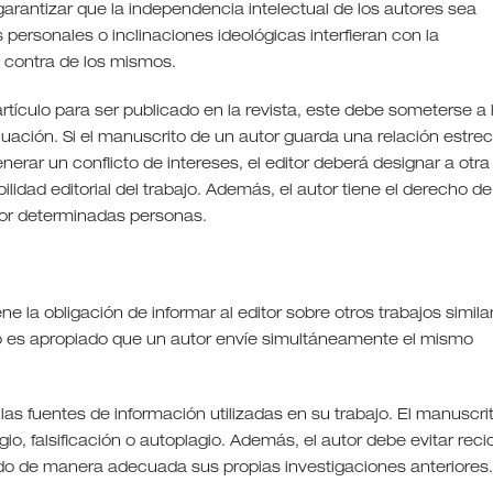
garantizar que la independencia intelectual de los autores sea
personales o inclinaciones ideológicas interfieran con la
n contra de los mismos.
artículo para ser publicado en la revista, este debe someterse a 
aluación. Si el manuscrito de un autor guarda una relación estre
enerar un conflicto de intereses, el editor deberá designar a otra
idad editorial del trabajo. Además, el autor tiene el derecho de
por determinadas personas.
iene la obligación de informar al editor sobre otros trabajos simila
o es apropiado que un autor envíe simultáneamente el mismo
as fuentes de información utilizadas en su trabajo. El manuscri
io, falsificación o autoplagio. Además, el autor debe evitar recic
ndo de manera adecuada sus propias investigaciones anteriores.