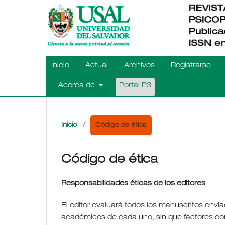
Inicio
Actual
Archivos
Registrarse
Acerca de
Portal P3
Código de ética
Inicio
/
Código de ética
Responsabilidades éticas de los editores
El editor evaluará todos los manuscritos envia
académicos de cada uno, sin que factores como l