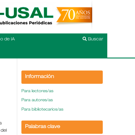
o de IA
Buscar
Información
Para lectores/as
Para autores/as
Para bibliotecarios/as
s
Palabras clave
 del