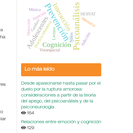
Prevención
Interacción
Psicoanálisis
Música
Atención
HERVAT
Adolescentes
Memoria
Cerebro
Detección
Práctica educativa
Lectura
la
Adicción
Niños
cha
Cognición
Visoespacial
Lo más leído
Desde apasionarse hasta pasar por el
res
duelo por la ruptura amorosa:
consideraciones a partir de la teoría
del apego, del psicoanálisis y de la
psiconeurología
to
164
lar
Relaciones entre emoción y cognición
129