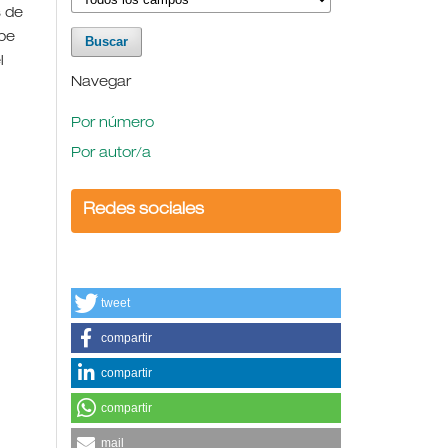
s de
ebe
l
Navegar
Por número
Por autor/a
Redes sociales
tweet
compartir
compartir
compartir
mail