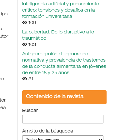
Inteligencia artificial y pensamiento
crítico: tensiones y desafíos en la
tipo
formación universitaria
109
s
La pubertad. De lo disruptivo a lo
utor
traumático
103
Autopercepción de género no
normativa y prevalencia de trastornos
de la conducta alimentaria en jóvenes
de entre 18 y 25 años
be
81
Contenido de la revista
or.
sea
Buscar
Ámbito de la búsqueda