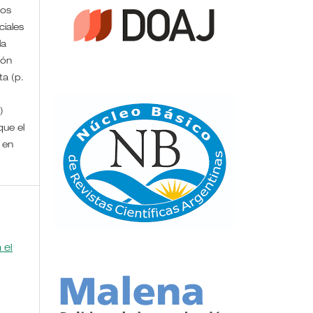
ros
iales
la
ión
ta (p.
)
que el
 en
 el