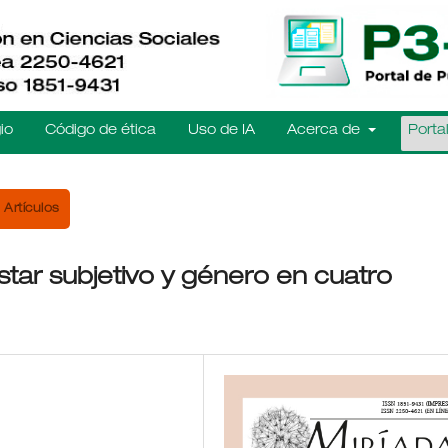
io
Código de ética
Uso de IA
Acerca de
Porta
Artículos
estar subjetivo y género en cuatro