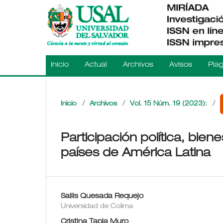
Inicio
Actual
Archivos
Avisos
Plag
Inicio
/
Archivos
/
Vol. 15 Núm. 19 (2023):
/
Participación política, bien
países de América Latina
Sailis Quesada Requejo
Universidad de Colima
Cristina Tapia Muro