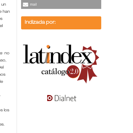
mail
 un
se han
es
Indizada por:
el
es
no
aso,
el
hos
de
n
s los
/es.