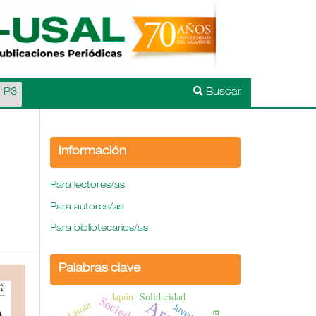
l P3
Buscar
Información
Para lectores/as
Para autores/as
Para bibliotecarios/as
Palabras clave
Japón
Solidaridad
Latour
Juventud