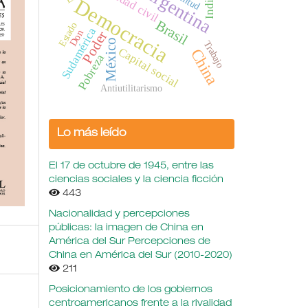
Sociedad civil
Argentina
India
Democracia
Brasil
Estado
Sudamérica
Don
Poder
México
Trabajo
Capital social
China
Pobreza
Antiutilitarismo
Lo más leído
El 17 de octubre de 1945, entre las
ciencias sociales y la ciencia ficción
443
Nacionalidad y percepciones
públicas: la imagen de China en
América del Sur Percepciones de
China en América del Sur (2010-2020)
211
Posicionamiento de los gobiernos
centroamericanos frente a la rivalidad