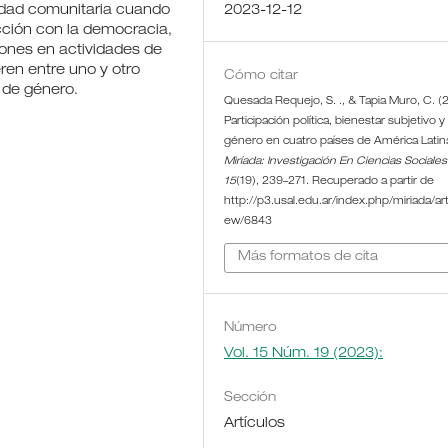
idad comunitaria cuando
2023-12-12
cción con la democracia,
rones en actividades de
eren entre uno y otro
Cómo citar
s de género.
Quesada Requejo, S. ., & Tapia Muro, C. (
Participación política, bienestar subjetivo y
género en cuatro países de América Latin
Miríada: Investigación En Ciencias Sociales
15
(19), 239–271. Recuperado a partir de
http://p3.usal.edu.ar/index.php/miriada/arti
ew/6843
Más formatos de cita
Número
Vol. 15 Núm. 19 (2023):
Sección
Artículos