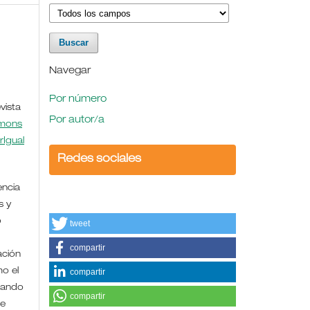
Navegar
Por número
vista
Por autor/a
mmons
rIgual
Redes sociales
encia
s y
o
tweet
compartir
ación
mo el
compartir
uando
compartir
de