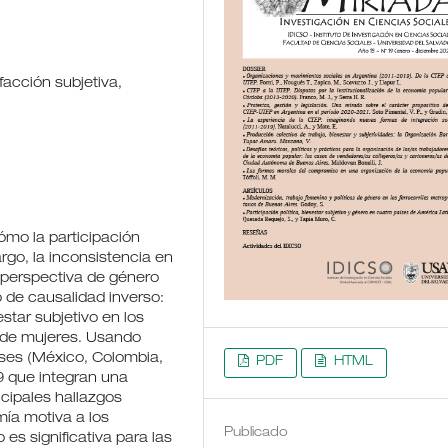
facción subjetiva,
cómo la participación
rgo, la inconsistencia en
 perspectiva de género
do de causalidad inverso:
star subjetivo en los
y de mujeres. Usando
íses (México, Colombia,
PDF
HTML
 que integran una
cipales hallazgos
ía motiva a los
Publicado
es significativa para las