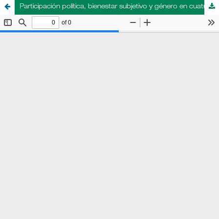
Participación política, bienestar subjetivo y género en cuatro países de América Latina