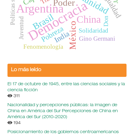
Políticas sociales
Desigualdad
Comunidad
Poder
Democracia
Argentina
Brasil
China
Don
Juventud
México
Pobreza
Solidaridad
India
Gino Germani
Fenomenología
Lo más leído
El 17 de octubre de 1945, entre las ciencias sociales y la
ciencia ficción
311
Nacionalidad y percepciones públicas: la imagen de
China en América del Sur Percepciones de China en
América del Sur (2010-2020)
194
Posicionamiento de los gobiernos centroamericanos