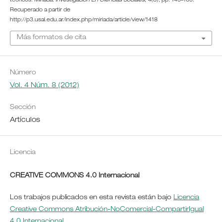
teóricos.
Miríada: Investigación En Ciencias Sociales
,
4
(8), pp. 145–165.
Recuperado a partir de
http://p3.usal.edu.ar/index.php/miriada/article/view/1418
Más formatos de cita
Número
Vol. 4 Núm. 8 (2012)
Sección
Artículos
Licencia
CREATIVE COMMONS 4.0 Internacional
Los trabajos publicados en esta revista están bajo
Licencia
Creative Commons Atribución-NoComercial-CompartirIgual
4.0 Internacional
.