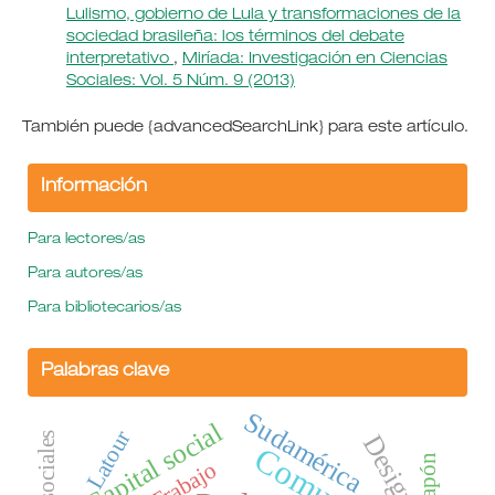
Lulismo, gobierno de Lula y transformaciones de la
sociedad brasileña: los términos del debate
interpretativo
,
Miríada: Investigación en Ciencias
Sociales: Vol. 5 Núm. 9 (2013)
También puede {advancedSearchLink} para este artículo.
Información
Para lectores/as
Para autores/as
Para bibliotecarios/as
Palabras clave
Sudamérica
Capital social
Latour
Japón
Trabajo