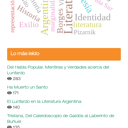
Literatura
memoria
Poesía
revista Sur
Argentina
marginalidad
Mito
representación
Historia
Borges
Identidad
Exilio
literatura
Pizarnik
Lo más leído
Del Habla Popular. Mentiras y Verdades acerca del
Lunfardo
283
Ha Muerto un Santo
171
El Lunfardo en la Literatura Argentina
140
Tristana, Del Caleidoscopio de Galdós al Laberinto de
Buñuel
135