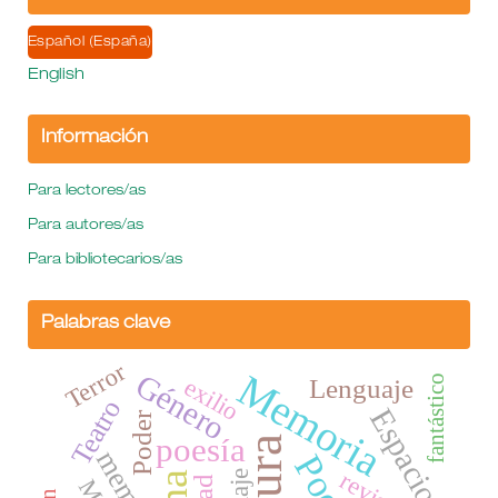
Español (España)
English
Información
Para lectores/as
Para autores/as
Para bibliotecarios/as
Palabras clave
Terror
Memoria
Género
fantástico
exilio
Lenguaje
Teatro
Espacio
Poder
poesía
Viaje