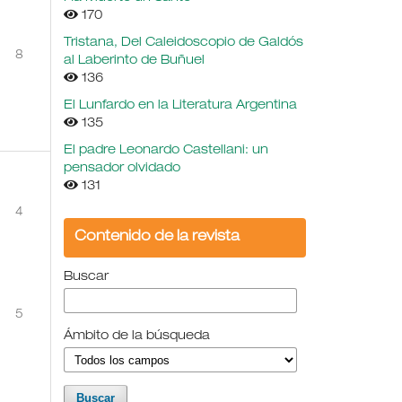
170
Tristana, Del Caleidoscopio de Galdós
8
al Laberinto de Buñuel
136
El Lunfardo en la Literatura Argentina
135
El padre Leonardo Castellani: un
pensador olvidado
131
4
Contenido de la revista
Buscar
5
Ámbito de la búsqueda