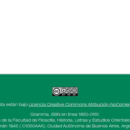
sta están bajo
Licencia Creative Commons Atribución-NoComerci
Gramma. ISSN en línea 1850-0161.
 de la Facultad de Filosofía, Historia, Letras y Estudios Oriental
án 1845 ( C1050AAK), Ciudad Autónoma de Buenos Aires, Arge