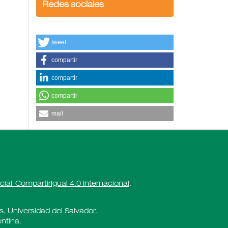
Redes sociales
tweet
compartir
compartir
compartir
mail
al-CompartirIgual 4.0 Internacional
.
es, Universidad del Salvador.
ntina.