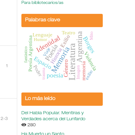
Para bibliotecarios/as
Palabras clave
Teatro
Argentina
Mito
Lenguaje
Exilio
Identidad
Poesía Argentina
Borges
Humor
Poesía
Literatura
Memoria
Viaje
fantástico
Historia
Violencia
Espacio
Género
memoria
Poder
1
Imagen
trauma
exilio
poesía
Lo más leído
Del Habla Popular. Mentiras y
2-3
Verdades acerca del Lunfardo
280
Ha Muerto un Santo