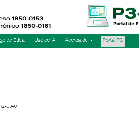
go de Ética
Uso de IA
Acerca de
Portal P3
12-03-01