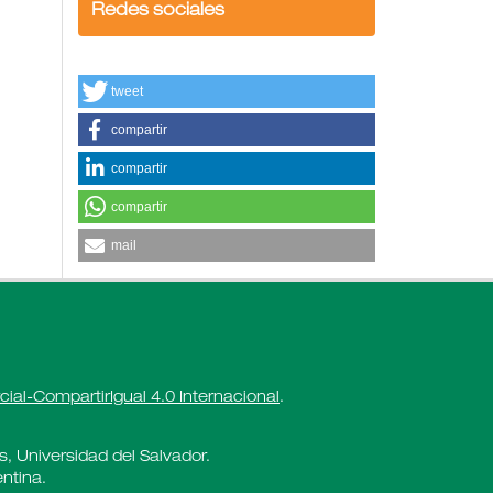
Redes sociales
tweet
compartir
compartir
compartir
mail
al-CompartirIgual 4.0 Internacional
.
es, Universidad del Salvador.
ntina.