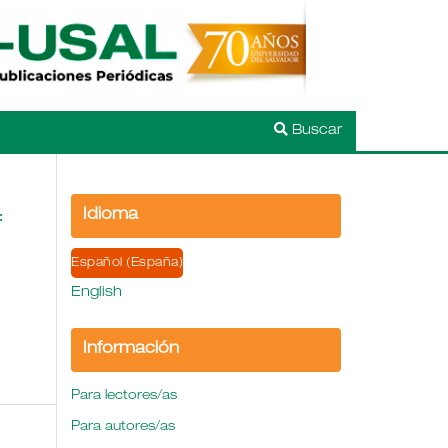
Buscar
Idioma
:
Español (España)
English
Información
Para lectores/as
Para autores/as