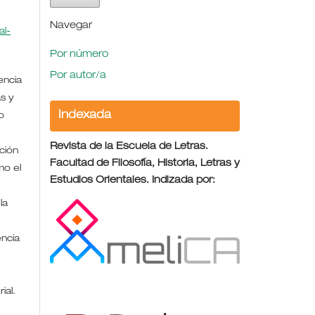
Navegar
l-
Por número
Por autor/a
encia
s y
Indexada
o
Revista de la Escuela de Letras.
ción
Facultad de Filosofía, Historia, Letras y
mo el
Estudios Orientales. Indizada por:
la
encia
rial.