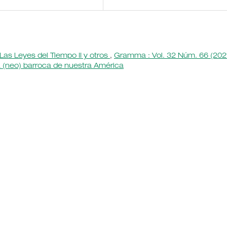
Las Leyes del Tiempo II y otros
,
Gramma : Vol. 32 Núm. 66 (2021
ía (neo) barroca de nuestra América