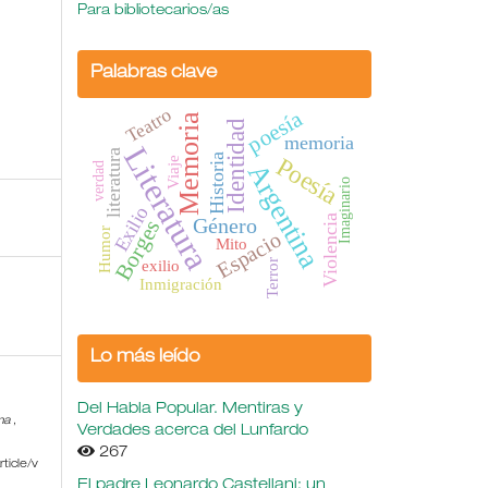
Para bibliotecarios/as
Palabras clave
Teatro
poesía
Memoria
Identidad
memoria
Literatura
literatura
Historia
Poesía
Viaje
Argentina
verdad
Imaginario
Exilio
Violencia
Género
Borges
Humor
Espacio
Mito
exilio
Terror
Inmigración
Lo más leído
Del Habla Popular. Mentiras y
ma
,
Verdades acerca del Lunfardo
267
ticle/v
El padre Leonardo Castellani: un