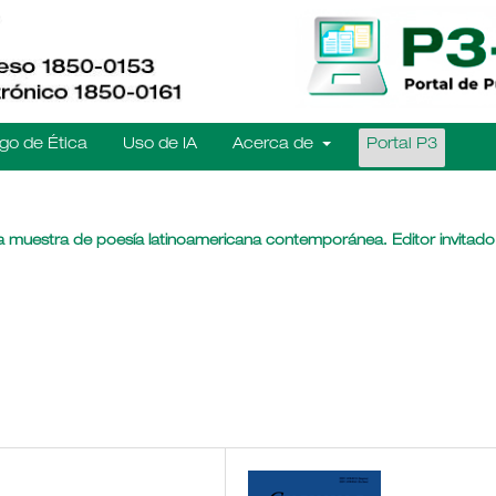
go de Ética
Uso de IA
Acerca de
Portal P3
a muestra de poesía latinoamericana contemporánea. Editor invitado