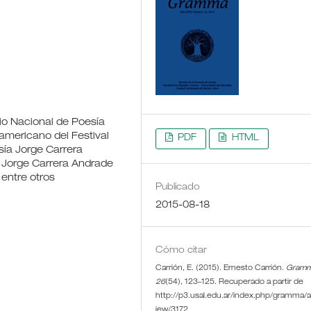
io Nacional de Poesía
americano del Festival
PDF
HTML
sía Jorge Carrera
 Jorge Carrera Andrade
 entre otros
Publicado
2015-08-18
Cómo citar
Carrión, E. (2015). Ernesto Carrión.
Gram
26
(54), 123–125. Recuperado a partir de
http://p3.usal.edu.ar/index.php/gramma/ar
iew/3172