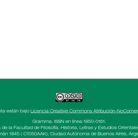
sta están bajo
Licencia Creative Commons Atribución-NoComerci
Gramma. ISSN en línea 1850-0161.
 de la Facultad de Filosofía, Historia, Letras y Estudios Oriental
án 1845 ( C1050AAK), Ciudad Autónoma de Buenos Aires, Arge