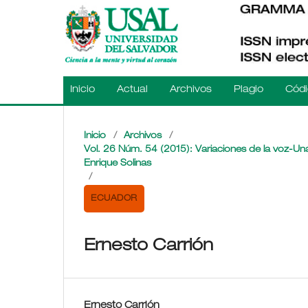
Inicio
Actual
Archivos
Plagio
Códi
Inicio
/
Archivos
/
Vol. 26 Núm. 54 (2015): Variaciones de la voz-Un
Enrique Solinas
/
ECUADOR
Ernesto Carrión
Ernesto Carrión