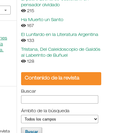
pensador olvidado
215
Ha Muerto un Santo
167
El Lunfardo en la Literatura Argentina
ones
133
ía
Tristana, Del Caleidoscopio de Galdós
a.
al Laberinto de Buñuel
128
Contenido de la revista
Buscar
Ámbito de la búsqueda
evista