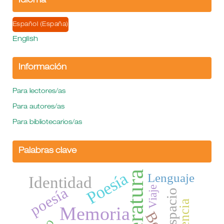
Idioma
Español (España)
English
Información
Para lectores/as
Para autores/as
Para bibliotecarios/as
Palabras clave
Poesía
Literatura
Lenguaje
Identidad
poesía
Viaje
Espacio
Memoria