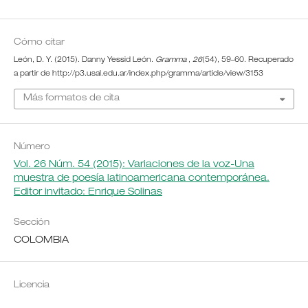
Cómo citar
León, D. Y. (2015). Danny Yessid León.
Gramma
,
26
(54), 59–60. Recuperado
a partir de http://p3.usal.edu.ar/index.php/gramma/article/view/3153
Más formatos de cita
Número
Vol. 26 Núm. 54 (2015): Variaciones de la voz-Una
muestra de poesía latinoamericana contemporánea.
Editor invitado: Enrique Solinas
Sección
COLOMBIA
Licencia