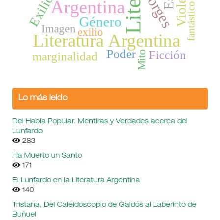
Violencia
Borges
Exilio
Argentina
fantástico
Género
Imagen
exilio
Literatura Argentina
Poder
Ficción
Mito
marginalidad
Lo más leído
Del Habla Popular. Mentiras y Verdades acerca del
Lunfardo
283
Ha Muerto un Santo
171
El Lunfardo en la Literatura Argentina
140
Tristana, Del Caleidoscopio de Galdós al Laberinto de
Buñuel