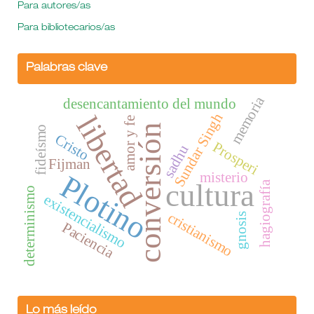
Para autores/as
Para bibliotecarios/as
Palabras clave
memoria
desencantamiento del mundo
Sundar Singh
libertad
amor y fe
conversión
fideísmo
Cristo
Prosperi
sadhu
Fijman
misterio
Plotino
cultura
hagiografía
determinismo
existencialismo
cristianismo
gnosis
Paciencia
Lo más leído