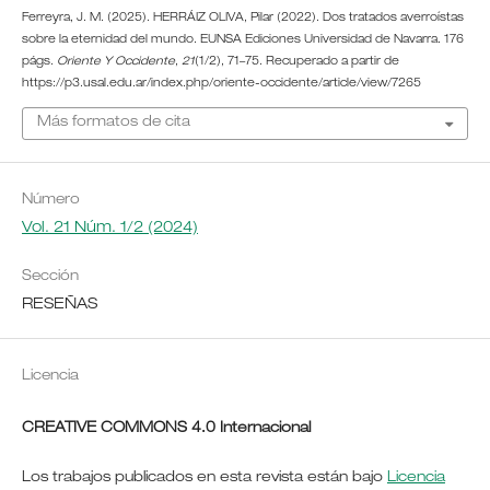
Ferreyra, J. M. (2025). HERRÁIZ OLIVA, Pilar (2022). Dos tratados averroístas
sobre la eternidad del mundo. EUNSA Ediciones Universidad de Navarra. 176
págs.
Oriente Y Occidente
,
21
(1/2), 71–75. Recuperado a partir de
https://p3.usal.edu.ar/index.php/oriente-occidente/article/view/7265
Más formatos de cita
Número
Vol. 21 Núm. 1/2 (2024)
Sección
RESEÑAS
Licencia
CREATIVE COMMONS 4.0 Internacional
Los trabajos publicados en esta revista están bajo
Licencia