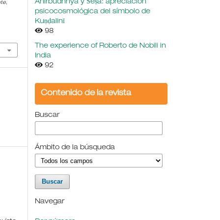
Ahirbudhnya y Śeṣa: apreciación
nte
,
psicocosmológica del símbolo de
Kuṇḍalinī
98
The experience of Roberto de Nobili in
India
92
Contenido de la revista
Buscar
Ámbito de la búsqueda
Navegar