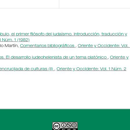
ulo, el primer filósofo del judaísmo. Introducción, traducción y
3 Núm. 1 (1982)
lo Martín,
Comentarios bibliográficos
,
Oriente y Occidente: Vol.
s. El desarrollo judeohelenista de un tema platónico
,
Oriente y
encrucijada de culturas (II)
,
Oriente y Occidente: Vol. 1 Núm. 2