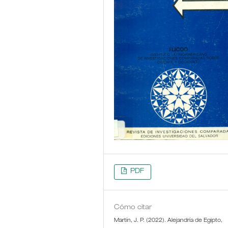
PDF
Cómo citar
Martín, J. P. (2022). Alejandría de Egipto,