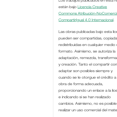
Los trabajos publicados en esta r
están bajo
Licencia Creative
Commons Atribución-NoComercia
CompartirIgual 4.0 Internacional
.
Las obras publicadas bajo esta lic
pueden ser compartidas, copiada
redistribuidas en cualquier medio 
formato. Asimismo, se autoriza la
adaptación, remezcla, transforma
y creación. Tanto el compartir co
adaptar son posibles siempre y
cuando se le otorgue el crédito a 
obra de forma adecuada,
proporcionando un enlace a la lic
e indicando si se han realizado
cambios. Asimismo, no es posible
realizar un uso comercial del mate