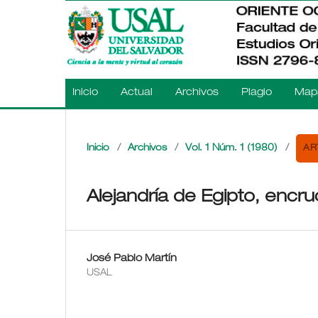
Inicio
Actual
Archivos
Plagio
Mapa
AR
Inicio
/
Archivos
/
Vol. 1 Núm. 1 (1980)
/
Alejandría de Egipto, encru
José Pablo Martín
USAL