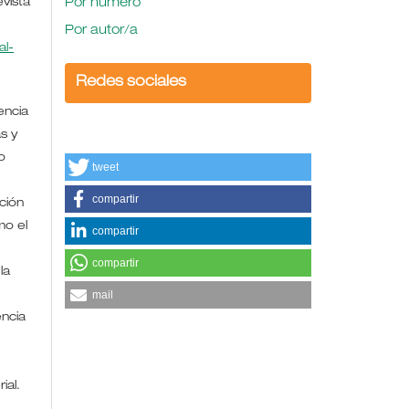
evista
Por número
Por autor/a
l-
Redes sociales
encia
s y
o
tweet
compartir
ción
mo el
compartir
compartir
la
mail
encia
rial.