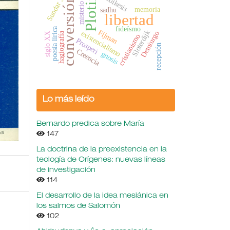
Sundar Singh
Plotino
metoikesis
conversión
misterio
memoria
sadhu
libertad
fideísmo
poesía lírica
Fijman
Sloterdijk
existencialismo
Demiurgo
hagiografía
siglo XX
cristianismo
Prosperi
recepción
Creencia
gnosis
Lo más leído
Bernardo predica sobre María
147
La doctrina de la preexistencia en la
teología de Orígenes: nuevas líneas
de investigación
114
El desarrollo de la idea mesiánica en
los salmos de Salomón
102