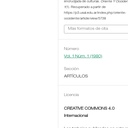
encrucijada de culturas.
Oriente Y Occide
1
(1). Recuperado a partir de
https://p3.usal.edu.ar/index.php/oriente-
occidente/article/view/5738
Más formatos de cita
Número
Vol. 1 Núm. 1 (1980)
Sección
ARTÍCULOS
Licencia
CREATIVE COMMONS 4.0
Internacional