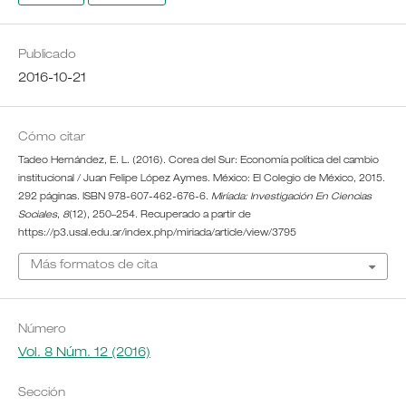
Publicado
2016-10-21
Cómo citar
Tadeo Hernández, E. L. (2016). Corea del Sur: Economía política del cambio
institucional / Juan Felipe López Aymes. México: El Colegio de México, 2015.
292 páginas. ISBN 978-607-462-676-6.
Miríada: Investigación En Ciencias
Sociales
,
8
(12), 250–254. Recuperado a partir de
https://p3.usal.edu.ar/index.php/miriada/article/view/3795
Más formatos de cita
Número
Vol. 8 Núm. 12 (2016)
Sección