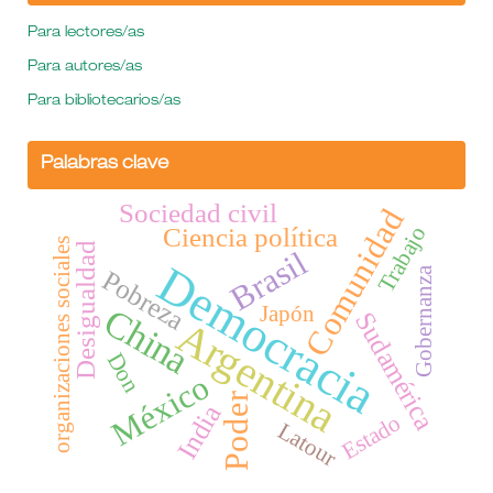
Para lectores/as
Para autores/as
Para bibliotecarios/as
Palabras clave
Sociedad civil
Comunidad
Trabajo
Ciencia política
organizaciones sociales
Desigualdad
Brasil
Democracia
Gobernanza
Pobreza
China
Japón
Sudamérica
Argentina
Don
México
Poder
India
Estado
Latour