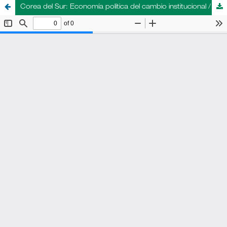
Corea del Sur: Economía política del cambio institucional / Juan Felipe López Aymes. México: El Colegio de México, 2015. 292 páginas. ISBN 978-607-462-676-6