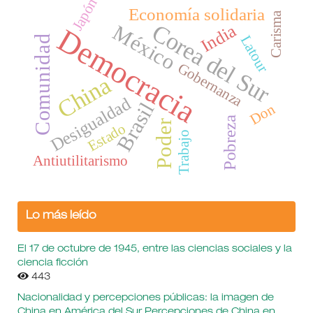
Japón
Economía solidaria
Carisma
Corea del Sur
México
India
Democracia
Comunidad
Latour
Gobernanza
China
Desigualdad
Brasil
Don
Pobreza
Poder
Estado
Trabajo
Antiutilitarismo
Lo más leído
El 17 de octubre de 1945, entre las ciencias sociales y la
ciencia ficción
443
Nacionalidad y percepciones públicas: la imagen de
China en América del Sur Percepciones de China en