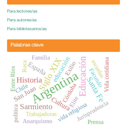
Para lectores/as
Para autores/as
Para bibliotecarios/as
Palabras clave
Familia
educación
Siglo XIX
Educación
Vida cotidiana
escuelas
Roca
Exilio
España
Entre Ríos
Facundo
Argentina
Santa Fe
Historia
Córdoba
Chile
San Juan
Elite
Cultura
Jurisprudencia
vida religiosa
Sarmiento
política
Trabajadoras
Anarquismo
Prensa