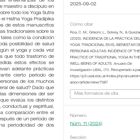
las enseñanzas de los
2025-09-02
de maestro a discípulo en
sobre todo los Yoga Sutra
o el Hatha Yoga Pradipika
Cómo citar
s de estos manuscritos
as tradicionales sobre la
Rúa, C. M., Grisoni, L., Solvey, N., & Queza
, tales como la condición
(2025). INCIDENCIA DE LA PRÁCTICA DE
oda posibilidad de salud
YOGA TRADICIONAL EN EL BIENESTAR D
según el yoga y cada vez
PERSONAS ADULTAS: INCIDENCE OF TH
a que todo trastorno de
PRACTICE OF TRADITIONAL YOGA IN TH
edida estos efectos se
WELL-BEING OF ADULTS.
Anuario De
evan adelante prácticas
Investigación USAL
, (11). Recuperado a par
ante cierto período de
https://p3.usal.edu.ar/index.php/anuarioin
 personas de los muchos
acion/article/view/7387
neral de salud? Dado que
Más formatos de cita
las dimensiones del ser
ue evalúa los distintos
 conductual y espiritual,
na comparación entre el
Número
después de un período de
Núm. 11 (2024)
na periodicidad de dos
Sección