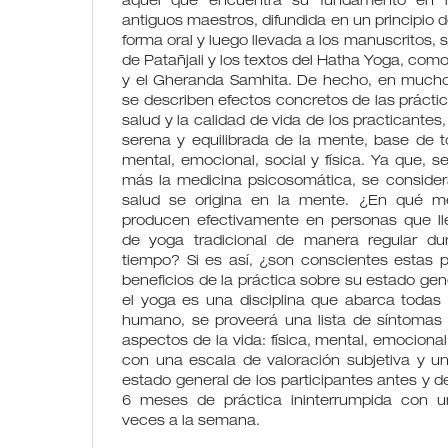
aquel que encuentra su fundamento en 
antiguos maestros, difundida en un principio 
forma oral y luego llevada a los manuscritos, 
de Patañjali y los textos del Hatha Yoga, com
y el Gheranda Samhita. De hecho, en mucho
se describen efectos concretos de las práctic
salud y la calidad de vida de los practicantes
serena y equilibrada de la mente, base de t
mental, emocional, social y física. Ya que, 
más la medicina psicosomática, se consider
salud se origina en la mente. ¿En qué m
producen efectivamente en personas que ll
de yoga tradicional de manera regular dur
tiempo? Si es así, ¿son conscientes estas
beneficios de la práctica sobre su estado ge
el yoga es una disciplina que abarca todas 
humano, se proveerá una lista de síntomas q
aspectos de la vida: física, mental, emocional,
con una escala de valoración subjetiva y u
estado general de los participantes antes y 
6 meses de práctica ininterrumpida con u
veces a la semana.