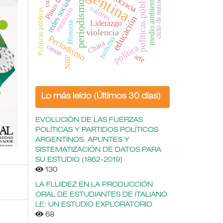
Argentina
Pinus taeda
políticas públicas
ciclo de nutrientes
democracia
redes sociales
medio ambiente
periodismo
valores
memoria
Políticas públicas
educación
Liderazgo
Historia
violencia
Periodismo
turismo
China
canon
política
arte
NIIF
Lo más leído (Últimos 30 días)
EVOLUCIÓN DE LAS FUERZAS
POLÍTICAS Y PARTIDOS POLÍTICOS
ARGENTINOS. APUNTES Y
SISTEMATIZACIÓN DE DATOS PARA
SU ESTUDIO (1862-2019)
130
LA FLUIDEZ EN LA PRODUCCIÓN
ORAL DE ESTUDIANTES DE ITALIANO
LE: UN ESTUDIO EXPLORATORIO
68