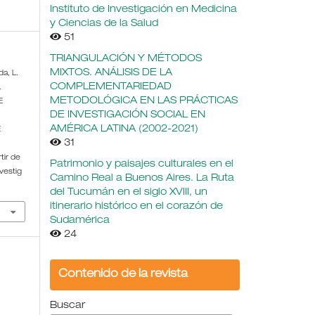
Instituto de Investigación en Medicina
y Ciencias de la Salud
51
TRIANGULACIÓN Y MÉTODOS
MIXTOS. ANÁLISIS DE LA
da, L.
COMPLEMENTARIEDAD
L
METODOLÓGICA EN LAS PRÁCTICAS
E
DE INVESTIGACIÓN SOCIAL EN
E
AMÉRICA LATINA (2002-2021)
E
31
tir de
Patrimonio y paisajes culturales en el
vestig
Camino Real a Buenos Aires. La Ruta
del Tucumán en el siglo XVIII, un
itinerario histórico en el corazón de
Sudamérica
24
Contenido de la revista
Buscar