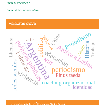
Para autores/as
Para bibliotecarios/as
Palabras clave
Periodismo
China
valores
arte
Literatura
política
Argentina
políticas públicas
Historia
Trabajo
América Latina
canon
educación
Liderazgo
NIIF
redes sociales
periodismo
violencia
Pinus taeda
coaching organizacional
identidad