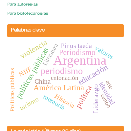
Para autores/as
Para bibliotecarios/as
Palabras clave
violencia
Pinus taeda
Literatura
valores
políticas públicas
Periodismo
Argentina
educación
NIIF
periodismo
Políticas públicas
entonación
China
arte
identidad
América Latina
política
Liderazgo
Historia
canon
memoria
turismo