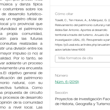
a música y danza típica
y costumbres sobre los
de desarrollo turístico-
Cómo citar
y un registro oficial de
Toselli, C., Ten Hoeve, A., & Márquez, G. (
local y/o provincial que
Relevamiento del patrimonio cultural y nat
ofundidad el patrimonio
Aldea San Antonio. Aportes al desarrollo
 la propia comunidad,
territorial a través del turismo.
Anuario De
ión para las futuras
Investigación USAL
, (6). Recuperado a par
onsultas realizadas a
https://p3.usal.edu.ar/index.php/anuarioin
stir una división entre los
acion/article/view/4905
 mayor impulso (o no) al
calidad. Por lo tanto, se
Más formatos de cita
evar adelante un proceso
previamente una encuesta
s.El objetivo general de
Número
ificación del patrimonio
Núm. 6 (2019)
imonio natural, con su
ectiva turística. Como
na propuesta de circuito
Sección
los procesos de desarrollo
Proyectos de Investigación Fac
 opinión de la comunidad
de Historia, Geografía y Turism
smo a nivel local. Las