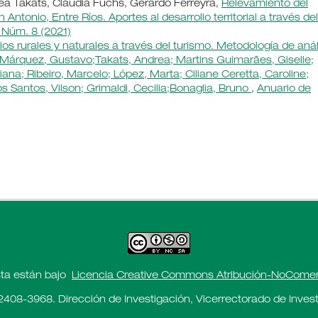
rea Takáts, Claudia Fuchs, Gerardo Ferreyra,
Relevamiento del
 Antonio, Entre Ríos. Aportes al desarrollo territorial a través del
 Núm. 8 (2021)
ios rurales y naturales a través del turismo. Metodología de anál
adMárquez, Gustavo;Takats, Andrea; Martins Guimarães, Giselle;
iana; Ribeiro, Marcelo; López, Marta; Ciliane Ceretta, Caroline;
s Santos, Vilson; Grimaldi, Cecilia;Bonaglia, Bruno
,
Anuario de
sta están bajo
Licencia Creative Commons Atribución-NoComerci
2408-3968. Dirección de Investigación, Vicerrectorado de Investi