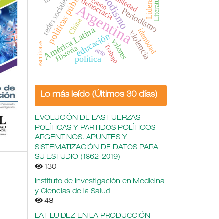
periodismo
políticas públicas
Liderazgo
ansiedad
Literatura
redes sociales
canon
democracia
Argentina
Periodismo
China
América Latina
identidad
violencia
educación
valores
escritoras
Trabajo
Historia
arte
política
Lo más leído (Últimos 30 días)
EVOLUCIÓN DE LAS FUERZAS
POLÍTICAS Y PARTIDOS POLÍTICOS
ARGENTINOS. APUNTES Y
SISTEMATIZACIÓN DE DATOS PARA
SU ESTUDIO (1862-2019)
130
Instituto de Investigación en Medicina
y Ciencias de la Salud
48
LA FLUIDEZ EN LA PRODUCCIÓN