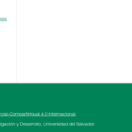
isis
al-CompartirIgual 4.0 Internacional
.
gación y Desarrollo, Universidad del Salvador.