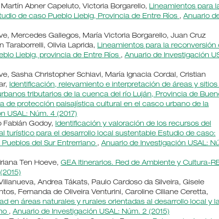
artín Abner Capeluto, Victoria Borgarello,
Lineamientos para l
tudio de caso Pueblo Liebig, Provincia de Entre Ríos
,
Anuario d
e, Mercedes Gallegos, María Victoria Borgarello, Juan Cruz
Taraborrelli, Olivia Laprida,
Lineamientos para la reconversión
eblo Liebig, provincia de Entre Ríos
,
Anuario de Investigación U
, Sasha Christopher Schiavi, María Ignacia Cordal, Cristian
ar,
Identificación, relevamiento e interpretación de áreas y sitios
 urbanos tributarios de la cuenca del río Luján, Provincia de Bue
a de protección paisajística cultural en el casco urbano de la
ón USAL: Núm. 4 (2017)
ro Fabián Godoy,
Identificación y valoración de los recursos del
l turístico para el desarrollo local sustentable Estudio de caso:
 Pueblos del Sur Entrerriano
,
Anuario de Investigación USAL: N
driana Ten Hoeve,
GEA Itinerarios. Red de Ambiente y Cultura-
(2015)
illanueva, Andrea Tákats, Paulo Cardoso da Silveira, Gisele
tos, Fernanda de Oliveira Venturini, Caroline Ciliane Ceretta,
dad en áreas naturales y rurales orientadas al desarrollo local y l
smo
,
Anuario de Investigación USAL: Núm. 2 (2015)