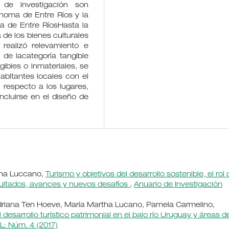
o de investigación son
ónoma de Entre Ríos y la
ia de Entre RíosHasta la
 de los bienes culturales
 realizó relevamiento e
 de lacategoría tangible
gibles o inmateriales, se
abitantes locales con el
 respecto a los lugares,
ncluirse en el diseño de
rtha Luccano,
Turismo y objetivos del desarrollo sostenible, el rol 
sultados, avances y nuevos desafíos
,
Anuario de Investigación
driana Ten Hoeve, María Martha Lucano, Pamela Carmelino,
esarrollo turístico patrimonial en el bajo río Uruguay y áreas d
L: Núm. 4 (2017)