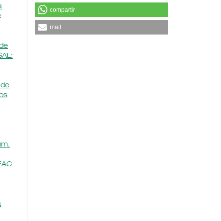
a
compartir
e
mail
 de
SAL:
 de
nos
úm.
REAC
a