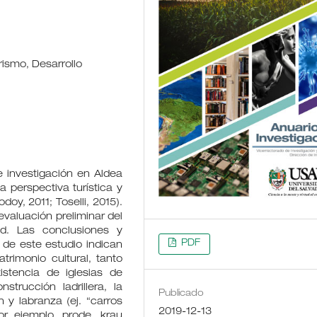
rismo, Desarrollo
 investigación en Aldea
a perspectiva turística y
odoy, 2011; Toselli, 2015).
evaluación preliminar del
dad. Las conclusiones y
PDF
 de este estudio indican
rimonio cultural, tanto
istencia de iglesias de
strucción ladrillera, la
Publicado
y labranza (ej. “carros
2019-12-13
or ejemplo, prode, krau