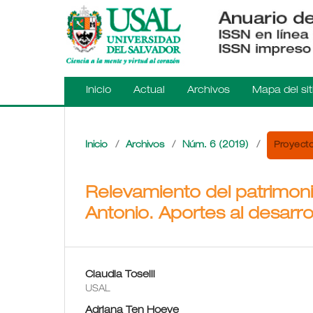
Inicio
Actual
Archivos
Mapa del sit
Proyecto
Inicio
/
Archivos
/
Núm. 6 (2019)
/
Relevamiento del patrimonio
Antonio. Aportes al desarroll
Claudia Toselli
USAL
Adriana Ten Hoeve