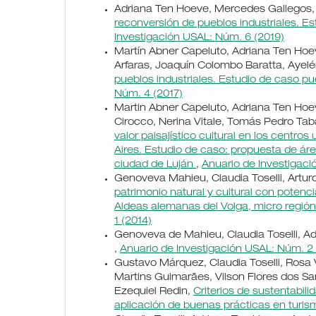
Adriana Ten Hoeve, Mercedes Gallegos, M
reconversión de pueblos industriales. Es
Investigación USAL: Núm. 6 (2019)
Martín Abner Capeluto, Adriana Ten Hoev
Arfaras, Joaquín Colombo Baratta, Ayelén 
pueblos industriales. Estudio de caso pu
Núm. 4 (2017)
Martin Abner Capeluto, Adriana Ten Hoeve
Cirocco, Nerina Vitale, Tomás Pedro Tab
valor paisajístico cultural en los centros
Aires. Estudio de caso: propuesta de áre
ciudad de Luján
,
Anuario de Investigaci
Genoveva Mahieu, Claudia Toselli, Artu
patrimonio natural y cultural con potencia
Aldeas alemanas del Volga, micro región
1 (2014)
Genoveva de Mahieu, Claudia Toselli, A
,
Anuario de Investigación USAL: Núm. 2 
Gustavo Márquez, Claudia Toselli, Rosa V
Martins Guimarães, Vilson Flores dos San
Ezequiel Redin,
Criterios de sustentabili
aplicación de buenas prácticas en turi