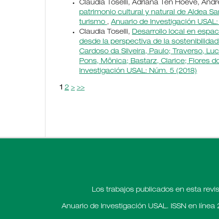
Claudia Toselli, Adriana Ten Hoeve, And
patrimonio cultural y natural de Aldea San
turismo
,
Anuario de Investigación USAL:
Claudia Toselli,
Desarrollo local en espac
desde la perspectiva de la sostenibilid
Cardoso da Silveira, Paulo; Traverso, Luc
Pons, Mônica; Bastarz, Clarice; Flores do
Investigación USAL: Núm. 5 (2018)
1
2
>
>>
Los trabajos publicados en esta revi
Anuario de Investigación USAL. ISSN en línea 