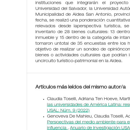
instituciones que integrarán el proyect
Universidad del Salvador, la Universidad Aut
Municipalidad de Aldea San Antonio, provinc
fecha, se realizó una ponderación cuantitativa
relevados desde laperspectiva turística, se
inventario de 28 bienes culturales: 13 dentro
inmueble y 15 dentro de la categoría de intan
tomaron untotal de 35 encuestas entre los h
objetivo de realizar un sondeo de opinióncon
bienes o actividades culturales que podrían i
uncircuito turístico-patrimonial en la Aldea.
Artículos más leídos del mismo autor/a
Claudia Toselli, Adriana Ten Hoeve, Ma
las universidades de América Latina: re
USAL: Núm. 9 (2022)
Genoveva De Mahieu, Claudia Toselli, A
Perspectivas del medio ambiente para el d
influencia
,
Anuario de Investigación USA