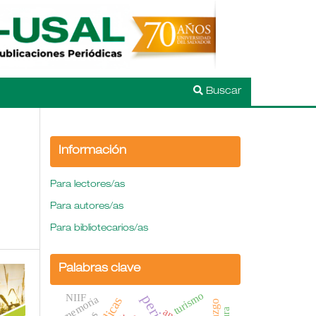
Buscar
Información
Para lectores/as
Para autores/as
Para bibliotecarios/as
Palabras clave
turismo
NIIF
memoria