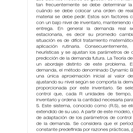
tan frecuentemente se debe determinar la 
cuándo se debe colocar una orden de rea
material se debe pedir. Estos son factores c
con un bajo nivel de inventario, manteniendo
entrega. En general la demanda real
estacionaria, es decir su promedio camb
situación es de difícil tratamiento matemátic
aplicación rutinaria. Consecuentemente, 
heurísticas y se ajustan los parámetros de c
predicción de la demanda futura. La Teoría de
un abordaje distinto de este problema. E
demanda, el método denominado Dynamic B
una única aproximación inicial al valor d
ajustando su nivel según se comporta la dema
proporcionada por este inventario. Se se
control que, cada R unidades de tiempo, v
inventario y ordena la cantidad necesaria para 
S. Este sistema, conocido como (R.S), se elig
extendido de su uso. A partir de este modelo, s
de adaptación de los parámetros de control 
de la demanda. Se considera que el perío
constante predefinida por razones prácticas, p