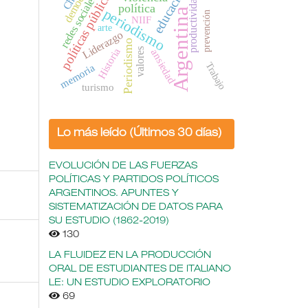
democracia
educación
políticas públicas
redes sociales
productividad
política
periodismo
Argentina
prevención
NIIF
arte
Liderazgo
Periodismo
Historia
valores
ansiedad
Trabajo
memoria
turismo
Lo más leído (Últimos 30 días)
EVOLUCIÓN DE LAS FUERZAS
POLÍTICAS Y PARTIDOS POLÍTICOS
ARGENTINOS. APUNTES Y
SISTEMATIZACIÓN DE DATOS PARA
SU ESTUDIO (1862-2019)
130
LA FLUIDEZ EN LA PRODUCCIÓN
ORAL DE ESTUDIANTES DE ITALIANO
LE: UN ESTUDIO EXPLORATORIO
69