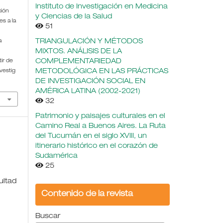
Instituto de Investigación en Medicina
ción
y Ciencias de la Salud
es a la
51
TRIANGULACIÓN Y MÉTODOS
a
MIXTOS. ANÁLISIS DE LA
COMPLEMENTARIEDAD
tir de
METODOLÓGICA EN LAS PRÁCTICAS
vestig
DE INVESTIGACIÓN SOCIAL EN
AMÉRICA LATINA (2002-2021)
32
Patrimonio y paisajes culturales en el
Camino Real a Buenos Aires. La Ruta
del Tucumán en el siglo XVIII, un
itinerario histórico en el corazón de
Sudamérica
25
ultad
Contenido de la revista
Buscar