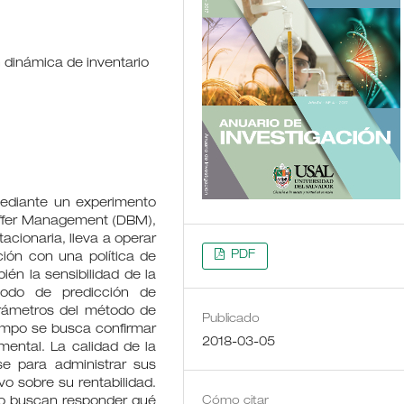
n dinámica de inventario
 mediante un experimento
Buffer Management (DBM),
cionaria, lleva a operar
PDF
ión con una política de
ién la sensibilidad de la
todo de predicción de
arámetros del método de
Publicado
ampo se busca confirmar
2018-03-05
mental. La calidad de la
se para administrar sus
vo sobre su rentabilidad.
rio buscan responder qué
Cómo citar