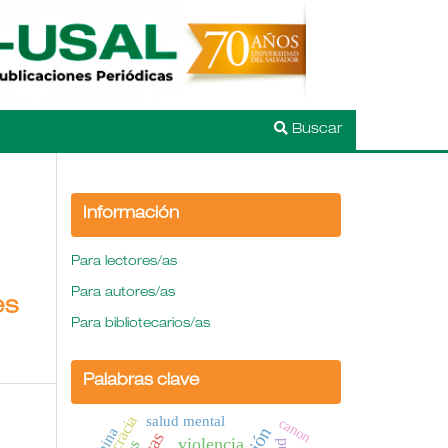
Buscar
Información
Para lectores/as
Para autores/as
es
Para bibliotecarios/as
Palabras clave
salud mental
canon
China
violencia