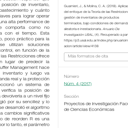
posición de inventario,
Guarnieri, J., & Molina, C. A. (2018). Aplica
bastecimiento y cuánto
del enfoque de la Teoría de las Restriccion
laves para lograr operar
gestión de inventarios de productos
 una alta performance de
terminados, bajo condiciones de demand
 se comporta como no
aleatoria e inestacionaria.
Anuario De
ia con el tiempo. Esta
Investigación USAL
, (4). Recuperado a par
o, poco práctico para la
https://p3.usal.edu.ar/index.php/anuarioin
se utilizan soluciones
acion/article/view/4138
ontrol, en función de la
 las Restricciones ofrece
Más formatos de cita
n lugar de predecir la
uffer Management hace
e inventario y luego va
Número
nda real y la protección
Núm. 4 (2017)
leccionó un sistema de
erifica la posición de
devolverla a un nivel fijo
Sección
ió por su sencillez y lo
Proyectos de Investigación Fac
e desarrolló el algoritmo
de Ciencias Económicas
a cambios significativos
do de reorden R es una
or lo tanto, el parámetro