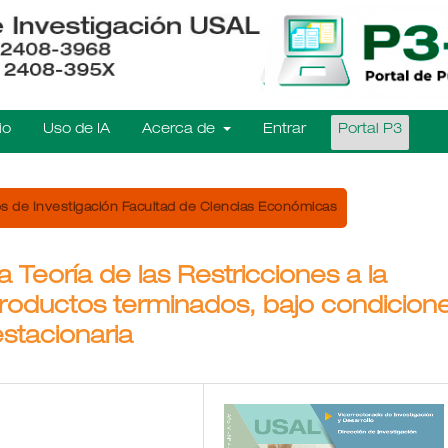
io
Uso de IA
Acerca de
Entrar
Portal P3
s de Investigación Facultad de Ciencias Económicas
a Teoría de las Restricciones a la
productos terminados, bajo condicion
stacionaria