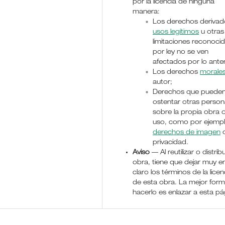
por la licencia de ninguna
manera:
Los derechos derivad
usos legítimos
u otras
limitaciones reconoci
por ley no se ven
afectados por lo anter
Los derechos
morale
autor;
Derechos que puede
ostentar otras perso
sobre la propia obra 
uso, como por ejemp
derechos de imagen
o
privacidad.
Aviso
— Al reutilizar o distribu
obra, tiene que dejar muy e
claro los términos de la licen
de esta obra. La mejor for
hacerlo es enlazar a esta pá