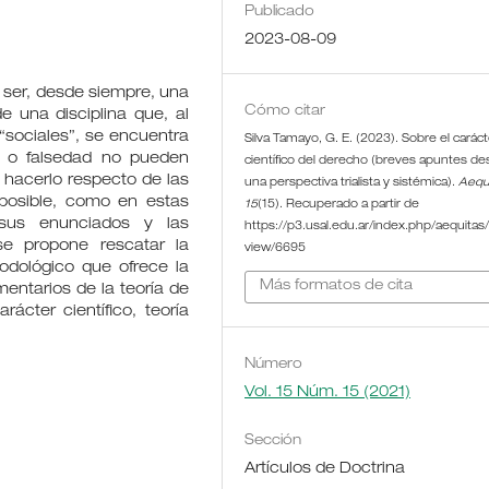
Publicado
2023-08-09
o ser, desde siempre, una
Cómo citar
e una disciplina que, al
“sociales”, se encuentra
Silva Tamayo, G. E. (2023). Sobre el caráct
z o falsedad no pueden
científico del derecho (breves apuntes d
hacerlo respecto de las
una perspectiva trialista y sistémica).
Aequ
posible, como en estas
15
(15). Recuperado a partir de
 sus enunciados y las
https://p3.usal.edu.ar/index.php/aequitas/a
 se propone rescatar la
view/6695
todológico que ofrece la
Más formatos de cita
mentarios de la teoría de
cter científico, teoría
Número
Vol. 15 Núm. 15 (2021)
Sección
Artículos de Doctrina