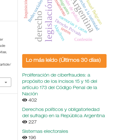
inmigrantes
derecho a la intimidad
Argentina
pensamiento
Poder de policía
Manuel Belgrano
Inquisición
Redes sociales
legislación
derecho
memorias y cartas
Derecho Privado
Alquileres
textos
Confesión
er
esde
itas
,
Lo más leído (Últimos 30 días)
rticle/
Proliferación de ciberfraudes: a
propósito de los incisos 15 y 16 del
artículo 173 del Código Penal de la
Nación
402
Derechos políticos y obligatoriedad
del sufragio en la República Argentina
227
Sistemas electorales
196