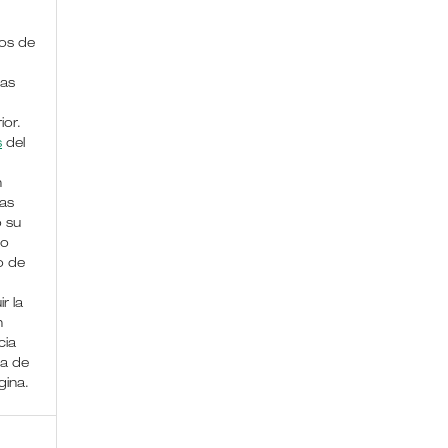
os de
das
ior.
s
del
n
nas
o su
lo
 de
ir la
n
cia
ma de
gina.