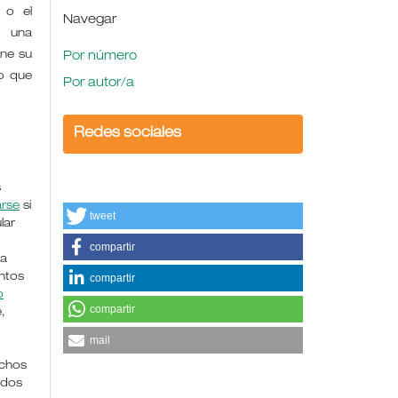
 o el
Navegar
e una
ene su
Por número
o que
Por autor/a
Redes sociales
s
arse
si
tweet
lar
compartir
la
ntos
compartir
o
compartir
,
mail
chos
ados