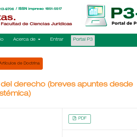
io
Acerca de
Entrar
Portal P3
Artículos de Doctrina
co del derecho (breves apuntes desde
istémica)
PDF