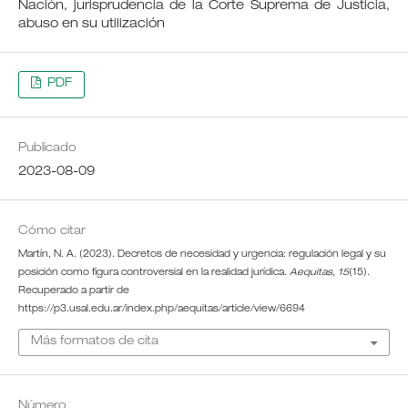
Nación, jurisprudencia de la Corte Suprema de Justicia,
abuso en su utilización
PDF
Publicado
2023-08-09
Cómo citar
Martín, N. A. (2023). Decretos de necesidad y urgencia: regulación legal y su
posición como figura controversial en la realidad jurídica.
Aequitas
,
15
(15).
Recuperado a partir de
https://p3.usal.edu.ar/index.php/aequitas/article/view/6694
Más formatos de cita
Número