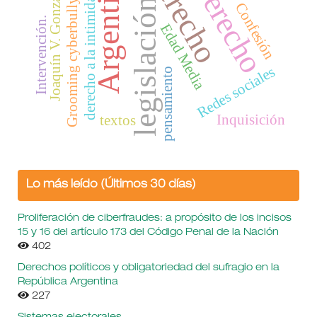
derecho
Argentina
Derecho
Grooming cyberbullying.
Joaquín V. González
derecho a la intimidad
legislación
Confesión
Intervención.
Edad Media
Redes sociales
pensamiento
Inquisición
textos
Lo más leído (Últimos 30 días)
Proliferación de ciberfraudes: a propósito de los incisos
15 y 16 del artículo 173 del Código Penal de la Nación
402
Derechos políticos y obligatoriedad del sufragio en la
República Argentina
227