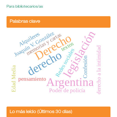
Para bibliotecarios/as
Palabras clave
legislación
Joaquín V. González
Alquileres
Derecho
memorias y cartas
textos
derecho a la intimidad
Redes sociales
derecho
Confesión
Edad Media
Argentina
pensamiento
Poder de policía
Lo más leído (Últimos 30 días)