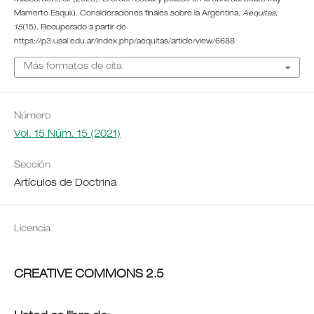
Masserdotti, G. (2023). El orden social y político en la obra del beato fray
Mamerto Esquiú. Consideraciones finales sobre la Argentina.
Aequitas
,
15
(15). Recuperado a partir de
https://p3.usal.edu.ar/index.php/aequitas/article/view/6688
Más formatos de cita
Número
Vol. 15 Núm. 15 (2021)
Sección
Artículos de Doctrina
Licencia
CREATIVE COMMONS 2.5