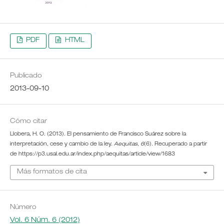
PDF
HTML
Publicado
2013-09-10
Cómo citar
Llobera, H. O. (2013). El pensamiento de Francisco Suárez sobre la
interpretación, cese y cambio de la ley.
Aequitas
,
6
(6). Recuperado a partir
de https://p3.usal.edu.ar/index.php/aequitas/article/view/1683
Más formatos de cita
Número
Vol. 6 Núm. 6 (2012)