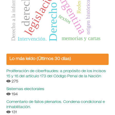
Derecho a la información
legislación
Argentina
derecho
origen histórico
Derecho
textos
memorias y cartas
Intervención.
Lo más leído (Últimos 30 días)
Proliferación de ciberfraudes: a propósito de los incisos
15 y 16 del artículo 173 del Código Penal de la Nación
275
Sistemas electorales
194
Comentario de fallos plenarios. Condena condicional e
inhabilitación.
131