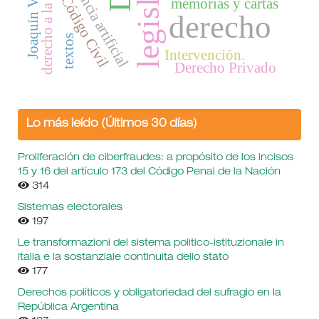
derecho a la intimidad
Inteligencia artificial
Código Civil
memorias y cartas
derecho
textos
Intervención.
Derecho Privado
Lo más leído (Últimos 30 días)
Proliferación de ciberfraudes: a propósito de los incisos
15 y 16 del artículo 173 del Código Penal de la Nación
314
Sistemas electorales
197
Le transformazioni del sistema politico-istituzionale in
Italia e la sostanziale continuita dello stato
177
Derechos políticos y obligatoriedad del sufragio en la
República Argentina