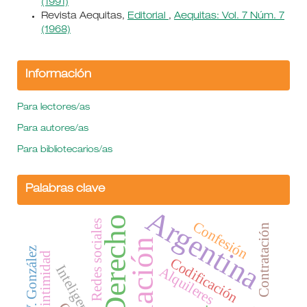
(1991)
Revista Aequitas,
Editorial
,
Aequitas: Vol. 7 Núm. 7
(1968)
Información
Para lectores/as
Para autores/as
Para bibliotecarios/as
Palabras clave
Argentina
Derecho
Confesión
Redes sociales
Contratación
legislación
Joaquín V. González
Codificación
Alquileres