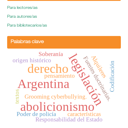
Para lectores/as
Para autores/as
Para bibliotecarios/as
Palabras clave
Soberanía
legislación
Alquileres
Fuentes doctrinarias.
origen histórico
Codificación
derecho
pensamiento
Argentina
textos
Grooming cyberbullying.
abolicionismo
Poder de policía
características
Responsabilidad del Estado