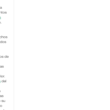
la
ntos
o
,
chos
ados
os de
das
ior.
s
del
n
nas
o su
lo