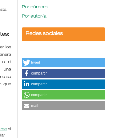
Por número
esta
Por autor/a
Redes sociales
tes:
r los
manera
tweet
 o el
e una
compartir
ene su
compartir
o que
compartir
mail
s
arse
si
lar