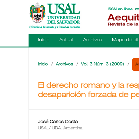
Inicio
Actual
Archivos
Mapa del sit
A
Inicio
/
Archivos
/
Vol. 3 Núm. 3 (2009)
/
El derecho romano y la res
desaparición forzada de p
José Carlos Costa
USAL/ UBA. Argentina