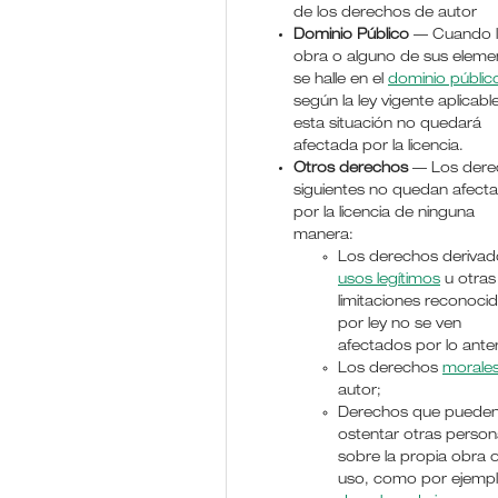
de los derechos de autor
Dominio Público
— Cuando 
obra o alguno de sus eleme
se halle en el
dominio públic
según la ley vigente aplicable
esta situación no quedará
afectada por la licencia.
Otros derechos
— Los dere
siguientes no quedan afect
por la licencia de ninguna
manera:
Los derechos derivad
usos legítimos
u otras
limitaciones reconoci
por ley no se ven
afectados por lo anter
Los derechos
morale
autor;
Derechos que puede
ostentar otras perso
sobre la propia obra 
uso, como por ejemp