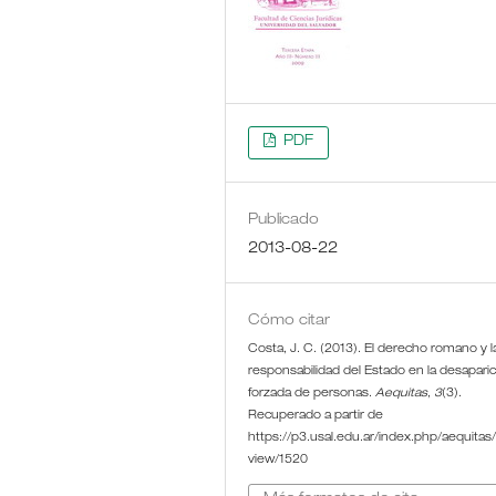
PDF
Publicado
2013-08-22
Cómo citar
Costa, J. C. (2013). El derecho romano y l
responsabilidad del Estado en la desapari
forzada de personas.
Aequitas
,
3
(3).
Recuperado a partir de
https://p3.usal.edu.ar/index.php/aequitas/a
view/1520