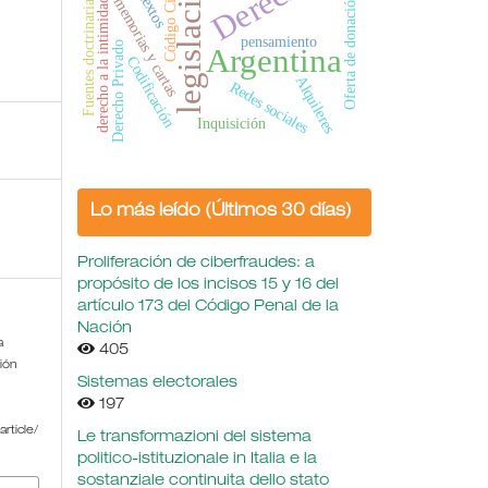
Derecho
legislación
Código Civil
Fuentes doctrinarias.
textos
Oferta de donación
memorias y cartas
derecho a la intimidad
pensamiento
Derecho Privado
Argentina
Codificación
Alquileres
Redes sociales
Inquisición
Lo más leído (Últimos 30 días)
Proliferación de ciberfraudes: a
propósito de los incisos 15 y 16 del
artículo 173 del Código Penal de la
Nación
a
405
ción
Sistemas electorales
197
rticle/
Le transformazioni del sistema
politico-istituzionale in Italia e la
sostanziale continuita dello stato