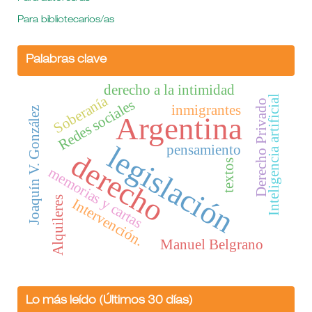
Para bibliotecarios/as
Palabras clave
derecho a la intimidad
Soberanía
Inteligencia artificial
Redes sociales
Derecho Privado
inmigrantes
Joaquín V. González
Argentina
legislación
pensamiento
derecho
textos
memorias y cartas
Alquileres
Intervención.
Manuel Belgrano
Lo más leído (Últimos 30 días)