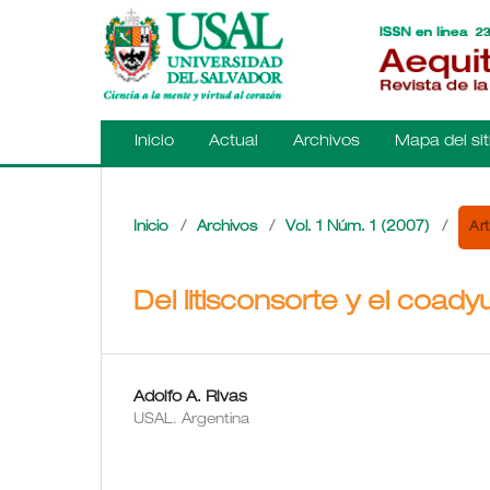
Inicio
Actual
Archivos
Mapa del sit
Art
Inicio
/
Archivos
/
Vol. 1 Núm. 1 (2007)
/
Del litisconsorte y el coad
Adolfo A. Rivas
USAL. Argentina