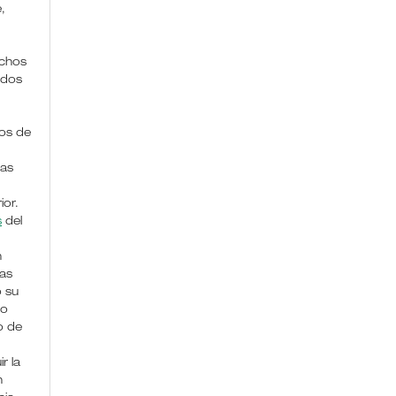
,
chos
ados
os de
das
ior.
s
del
n
nas
o su
lo
 de
ir la
n