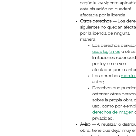
según la ley vigente aplicable
esta situación no quedará
afectada por la licencia.
Otros derechos
— Los dere
siguientes no quedan afect
por la licencia de ninguna
manera:
Los derechos derivad
usos legítimos
u otras
limitaciones reconoci
por ley no se ven
afectados por lo anter
Los derechos
morale
autor;
Derechos que puede
ostentar otras perso
sobre la propia obra 
uso, como por ejemp
derechos de imagen
o
privacidad.
Aviso
— Al reutilizar o distribu
obra, tiene que dejar muy e