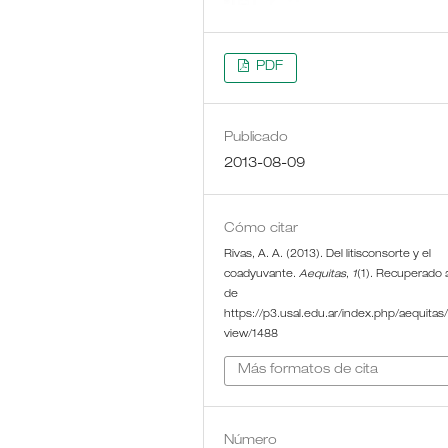
PDF
Publicado
2013-08-09
Cómo citar
Rivas, A. A. (2013). Del litisconsorte y el
coadyuvante.
Aequitas
,
1
(1). Recuperado a
de
https://p3.usal.edu.ar/index.php/aequitas/a
view/1488
Más formatos de cita
Número