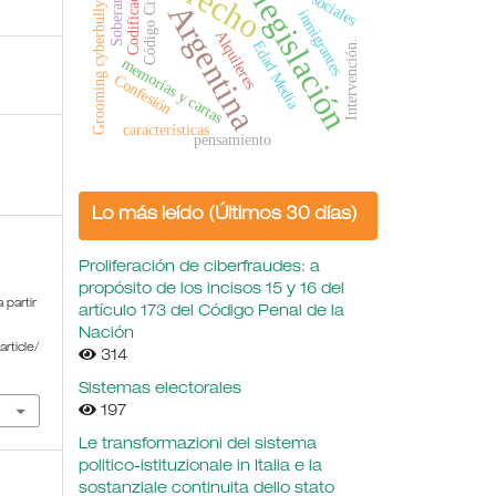
derecho
Grooming cyberbullying.
Codificación
Soberanía
Código Civil
legislación
Argentina
inmigrantes
Alquileres
Edad Media
Intervención.
memorias y cartas
Confesión
características
pensamiento
Lo más leído (Últimos 30 días)
Proliferación de ciberfraudes: a
propósito de los incisos 15 y 16 del
 partir
artículo 173 del Código Penal de la
Nación
rticle/
314
Sistemas electorales
197
Le transformazioni del sistema
politico-istituzionale in Italia e la
sostanziale continuita dello stato