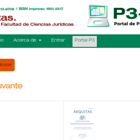
io
Acerca de
Entrar
Portal P3
ículos
yuvante