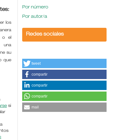
Por número
tes:
Por autor/a
r los
manera
Redes sociales
 o el
e una
ene su
o que
tweet
compartir
compartir
compartir
s
arse
si
mail
lar
la
ntos
o