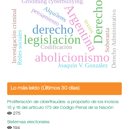
Grooming cyberbullying.
Derecho
Argentina
Alquileres
pensamiento
Investigación criminal
Derecho Administrativo
textos
derecho
Soberanía
Redes sociales
legislación
Codificación
abolicionismo
Joaquín V. González
Lo más leído (Últimos 30 días)
Proliferación de ciberfraudes: a propósito de los incisos
15 y 16 del artículo 173 del Código Penal de la Nación
275
Sistemas electorales
194