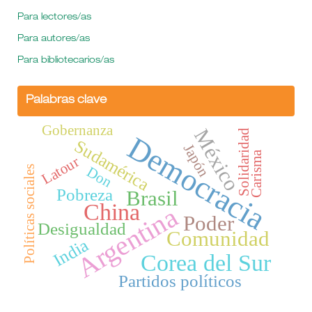
Para lectores/as
Para autores/as
Para bibliotecarios/as
Palabras clave
Gobernanza
México
Solidaridad
Democracia
Sudamérica
Japón
Carisma
Latour
Don
Políticas sociales
Pobreza
Brasil
China
Argentina
Poder
Desigualdad
Comunidad
India
Corea del Sur
Partidos políticos