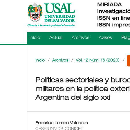
Inicio
Actual
Archivos
Avisos
Plag
Inicio
/
Archivos
/
Vol. 12 Núm. 16 (2020)
/
Políticas sectoriales y bur
militares en la política exter
Argentina del siglo xxi
Federico Lorenc Valcarce
CESP/UNMDP-CONICET