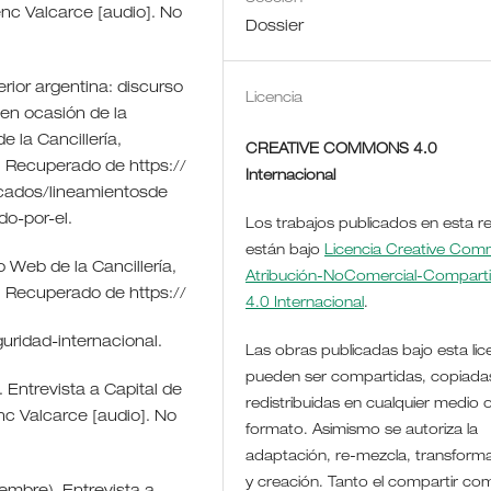
enc Valcarce [audio]. No
Dossier
erior argentina: discurso
Licencia
 en ocasión de la
e la Cancillería,
CREATIVE COMMONS 4.0
. Recuperado de https://
Internacional
icados/lineamientosde
do-por-el.
Los trabajos publicados en esta re
están bajo
Licencia Creative Co
io Web de la Cancillería,
Atribución-NoComercial-Comparti
. Recuperado de https://
4.0 Internacional
.
guridad-internacional.
Las obras publicadas bajo esta lic
pueden ser compartidas, copiada
. Entrevista a Capital de
redistribuidas en cualquier medio 
nc Valcarce [audio]. No
formato. Asimismo se autoriza la
adaptación, re-mezcla, transform
y creación. Tanto el compartir co