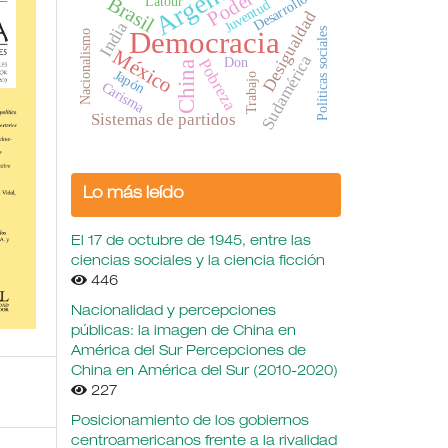
Argentina
Poder
Desarrollo
Brasil
Latour
Juventud
Desigualdad
India
Políticas sociales
Democracia
Nacionalismo
México
Sudamérica
Don
Pobreza
China
Japón
Trabajo
Carisma
Sistemas de partidos
Lo más leído
El 17 de octubre de 1945, entre las
ciencias sociales y la ciencia ficción
446
Nacionalidad y percepciones
públicas: la imagen de China en
América del Sur Percepciones de
China en América del Sur (2010-2020)
227
Posicionamiento de los gobiernos
centroamericanos frente a la rivalidad