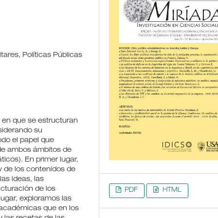
tares, Políticas Públicas
do en que se estructuran
onsiderando su
odo el papel que
de ambos ámbitos de
áticos). En primer lugar,
 y de los contenidos de
las ideas, las
ucturación de los
PDF
HTML
lugar, exploramos las
y académicas que en los