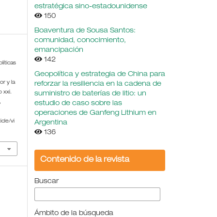
estratégica sino-estadounidense
150
Boaventura de Sousa Santos:
comunidad, conocimiento,
emancipación
142
líticas
Geopolítica y estrategia de China para
or y la
reforzar la resiliencia en la cadena de
 xxi.
suministro de baterías de litio: un
,
estudio de caso sobre las
operaciones de Ganfeng Lithium en
cle/vi
Argentina
136
Contenido de la revista
Buscar
Ámbito de la búsqueda