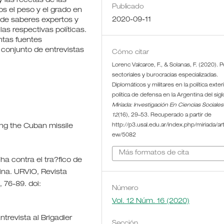
 las recetas de las
Publicado
os el peso y el grado en
2020-09-11
 de saberes expertos y
las respectivas políticas.
ntas fuentes
 conjunto de entrevistas
Cómo citar
Lorenc Valcarce, F., & Solanas, F. (2020). Po
sectoriales y burocracias especializadas.
Diplomáticos y militares en la política exteri
política de defensa en la Argentina del siglo
Miríada: Investigación En Ciencias Sociales
12
(16), 29–53. Recuperado a partir de
ning the Cuban missile
http://p3.usal.edu.ar/index.php/miriada/arti
ew/5082
Más formatos de cita
cha contra el tra?fico de
ina. URVIO, Revista
 76-89. doi:
Número
Vol. 12 Núm. 16 (2020)
ntrevista al Brigadier
Sección