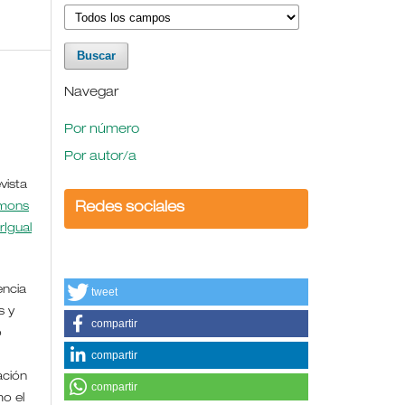
Navegar
Por número
Por autor/a
vista
mmons
Redes sociales
rIgual
encia
tweet
s y
compartir
o
compartir
ación
compartir
mo el