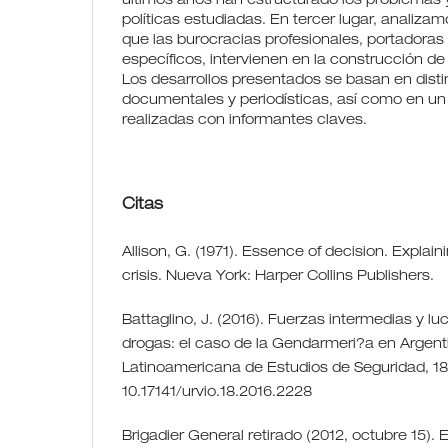
últimos años han estructurado los problemas y
políticas estudiadas. En tercer lugar, analizam
que las burocracias profesionales, portadoras
específicos, intervienen en la construcción de 
Los desarrollos presentados se basan en disti
documentales y periodísticas, así como en un
realizadas con informantes claves.
Citas
Allison, G. (1971). Essence of decision. Explai
crisis. Nueva York: Harper Collins Publishers.
Battaglino, J. (2016). Fuerzas intermedias y lu
drogas: el caso de la Gendarmeri?a en Argent
Latinoamericana de Estudios de Seguridad, 18,
10.17141/urvio.18.2016.2228
Brigadier General retirado (2012, octubre 15). E