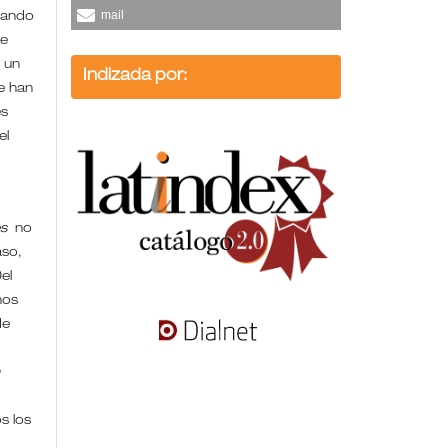
mail
uando
de
 un
Indizada por:
se han
es
el
es
no
aso,
el
hos
de
n
s los