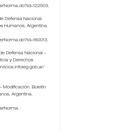
t/verNorma.do?id=122503.
 de Defensa Nacional.
chos Humanos, Argentina.
t/verNorma.do?id=160013.
a de Defensa Nacional –
sticia y Derechos
icios.infoleg.gob.ar/
– Modificación. Boletín
anos, Argentina.
/verNorma.