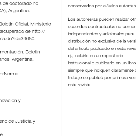
sis de doctorado no
conservados por el/la/los autor/a
A), Argentina.
Los autores/as pueden realizar ot
oletín Oficial, Ministerio
acuerdos contractuales no comerc
Recuperado de http://
independientes y adicionales para 
orma.do?id=39680.
distribución no exclusiva de la vers
del artículo publicado en esta revis
amentación. Boletín
ej., incluirlo en un repositorio
anos, Argentina.
institucional o publicarlo en un libro
siempre que indiquen claramente 
/verNorma.
trabajo se publicó por primera vez
esta revista.
nización y
erio de Justicia y
de