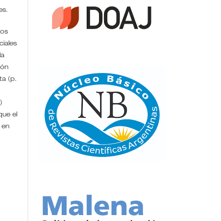
/es.
ros
iales
la
ión
ta (p.
)
que el
 en