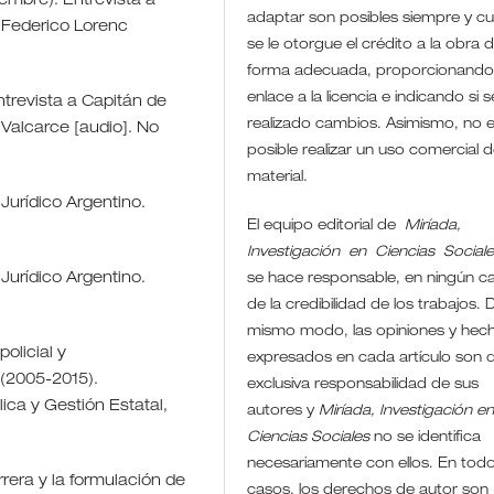
iembre). Entrevista a
adaptar son posibles siempre y c
: Federico Lorenc
se le otorgue el crédito a la obra 
forma adecuada, proporcionando
enlace a la licencia e indicando si 
ntrevista a Capitán de
realizado cambios. Asimismo, no 
 Valcarce [audio]. No
posible realizar un uso comercial d
material.
 Jurídico Argentino.
El equipo editorial de
Miríada,
Investigación en Ciencias Social
 Jurídico Argentino.
se hace responsable, en ningún c
de la credibilidad de los trabajos. D
mismo modo, las opiniones y hec
olicial y
expresados en cada artículo son 
 (2005-2015).
exclusiva responsabilidad de sus
ca y Gestión Estatal,
autores y
Miríada, Investigación e
Ciencias Sociales
no se identifica
necesariamente con ellos. En todo
rrera y la formulación de
casos, los derechos de autor son