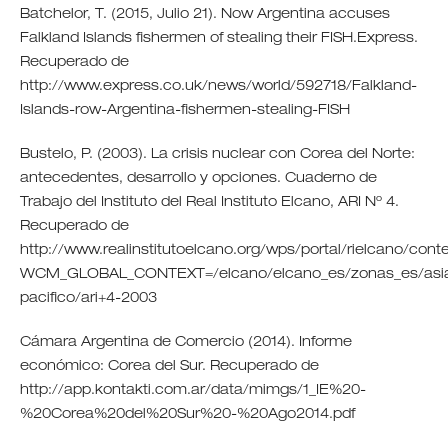
Batchelor, T. (2015, Julio 21). Now Argentina accuses
Falkland Islands fishermen of stealing their FISH.Express.
Recuperado de
http://www.express.co.uk/news/world/592718/Falkland-
Islands-row-Argentina-fishermen-stealing-FISH
Bustelo, P. (2003). La crisis nuclear con Corea del Norte:
antecedentes, desarrollo y opciones. Cuaderno de
Trabajo del Instituto del Real Instituto Elcano, ARI Nº 4.
Recuperado de
http://www.realinstitutoelcano.org/wps/portal/rielcano/cont
WCM_GLOBAL_CONTEXT=/elcano/elcano_es/zonas_es/asi
pacifico/ari+4-2003
Cámara Argentina de Comercio (2014). Informe
económico: Corea del Sur. Recuperado de
http://app.kontakti.com.ar/data/mimgs/1_IE%20-
%20Corea%20del%20Sur%20-%20Ago2014.pdf