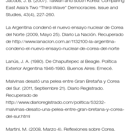
Jacobs, J. B. (2007). Taiwan and South Korea: Comparing
East Asia’s Two “Third-Wave” Democracies. Issue and
Studies, 43(4), 227-260.
La Argentina condenó el nuevo ensayo nuclear de Corea
del Norte (2009, Mayo 25). Diario La Nación. Recuperado
de http://www.lanacion.com.ar/1132100-la-argentina-
condeno-el-nuevo-ensayo-nuclear-de-corea-del-norte
Lanús, J. A. (1980). De Chapultepec al Beagle. Política
Exterior Argentina 1946-1980. Buenos Aires: Emecé.
Malvinas desató una pelea entre Gran Bretaña y Corea
del Sur. (2011, Septiembre 21). Diario Registrado.
Recuperado de
http://www.diarioregistrado.com/politica/53232-
malvinas-desato-una-pelea-entre-gran-bretana-y-corea-
del-sur.html
Martini, M. (2008, Marzo 4). Reflexiones sobre Corea.