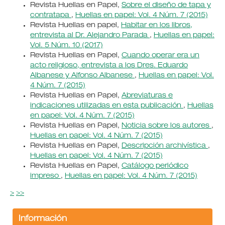
Revista Huellas en Papel,
Sobre el diseño de tapa y
contratapa
,
Huellas en papel: Vol. 4 Núm. 7 (2015)
Revista Huellas en papel,
Habitar en los libros,
entrevista al Dr. Alejandro Parada
,
Huellas en papel:
Vol. 5 Núm. 10 (2017)
Revista Huellas en Papel,
Cuando operar era un
acto religioso, entrevista a los Dres. Eduardo
Albanese y Alfonso Albanese
,
Huellas en papel: Vol.
4 Núm. 7 (2015)
Revista Huellas en Papel,
Abreviaturas e
indicaciones utilizadas en esta publicación
,
Huellas
en papel: Vol. 4 Núm. 7 (2015)
Revista Huellas en Papel,
Noticia sobre los autores
,
Huellas en papel: Vol. 4 Núm. 7 (2015)
Revista Huellas en Papel,
Descripción archivística
,
Huellas en papel: Vol. 4 Núm. 7 (2015)
Revista Huellas en Papel,
Catálogo periódico
impreso
,
Huellas en papel: Vol. 4 Núm. 7 (2015)
>
>>
Información