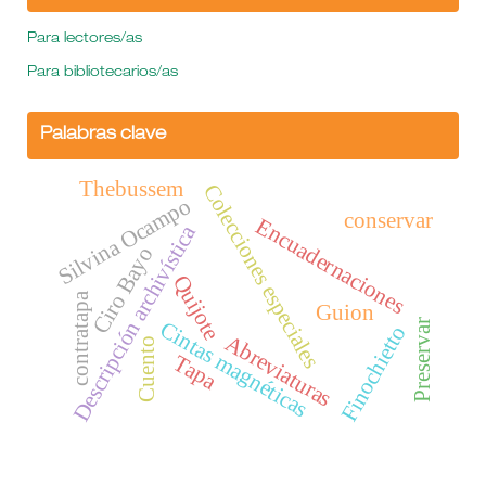
Para lectores/as
Para bibliotecarios/as
Palabras clave
Thebussem
Colecciones especiales
Silvina Ocampo
conservar
Encuadernaciones
Descripción archivística
Ciro Bayo
Quijote
contratapa
Guion
Cintas magnéticas
Preservar
Finochietto
Abreviaturas
Cuento
Tapa