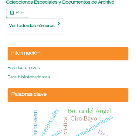
Colecciones Especiales y Documentos de Archivo
PDF
Ver todos los números
Información
Para lectores/as
Para bibliotecarios/as
Palabras clave
Botica del Ángel
Colecciones especiales
Thebussem
Encuadernaciones
Ciro Bayo
Cuento