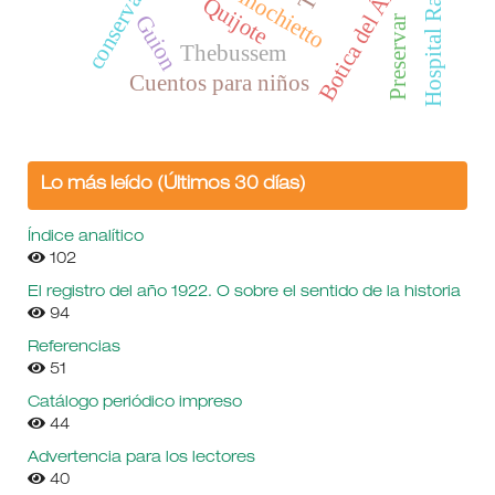
Hospital Rawson
Botica del Ángel
Finochietto
conservar
Quijote
Guion
Preservar
Thebussem
Cuentos para niños
Lo más leído (Últimos 30 días)
Índice analítico
102
El registro del año 1922. O sobre el sentido de la historia
94
Referencias
51
Catálogo periódico impreso
44
Advertencia para los lectores
40