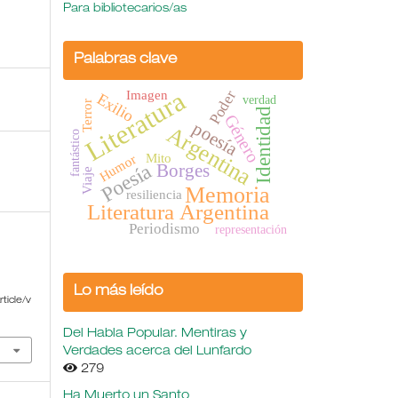
Para bibliotecarios/as
Palabras clave
Literatura
Imagen
Poder
Exilio
verdad
Terror
Identidad
Género
poesía
Argentina
fantástico
Mito
Humor
Poesía
Borges
Viaje
Memoria
resiliencia
Literatura Argentina
Periodismo
representación
Lo más leído
ticle/v
Del Habla Popular. Mentiras y
Verdades acerca del Lunfardo
279
Ha Muerto un Santo