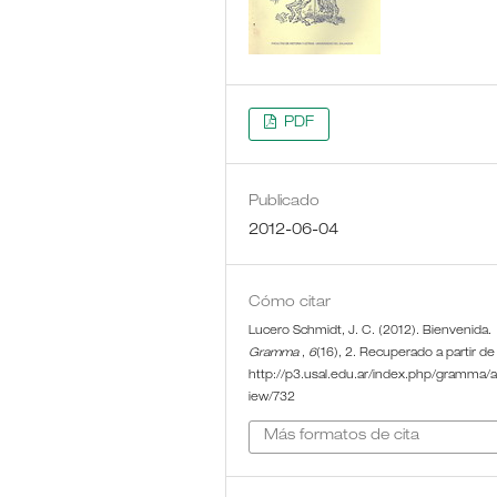
PDF
Publicado
2012-06-04
Cómo citar
Lucero Schmidt, J. C. (2012). Bienvenida.
Gramma
,
6
(16), 2. Recuperado a partir de
http://p3.usal.edu.ar/index.php/gramma/ar
iew/732
Más formatos de cita