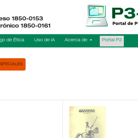
go de Ética
Uso de IA
Acerca de
Portal P3
SPECIALES