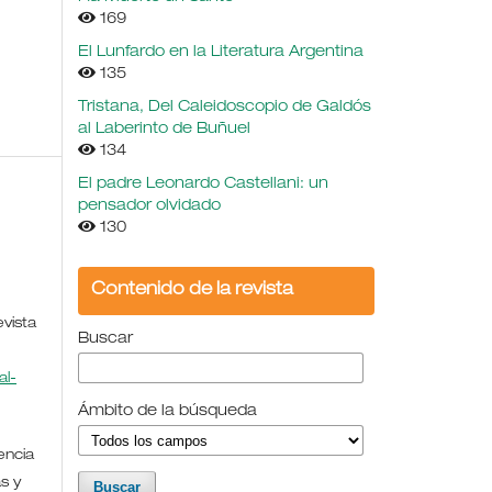
169
El Lunfardo en la Literatura Argentina
135
Tristana, Del Caleidoscopio de Galdós
al Laberinto de Buñuel
134
El padre Leonardo Castellani: un
pensador olvidado
130
Contenido de la revista
evista
Buscar
l-
Ámbito de la búsqueda
encia
s y