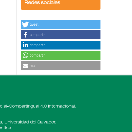
Redes sociales
tweet
compartir
compartir
compartir
mail
al-CompartirIgual 4.0 Internacional
.
es, Universidad del Salvador.
ntina.