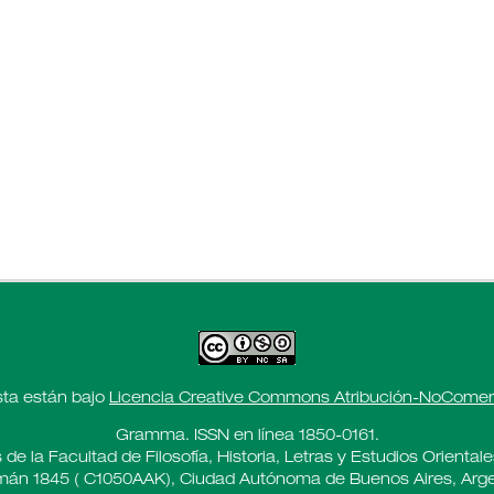
sta están bajo
Licencia Creative Commons Atribución-NoComerci
Gramma. ISSN en línea 1850-0161.
 de la Facultad de Filosofía, Historia, Letras y Estudios Oriental
án 1845 ( C1050AAK), Ciudad Autónoma de Buenos Aires, Arge