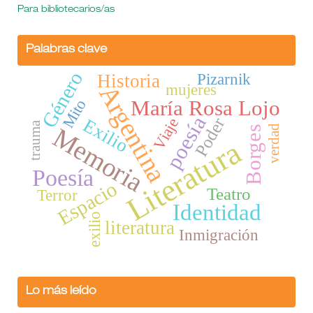
Para bibliotecarios/as
Palabras clave
Género
Historia
Pizarnik
Argentina
mujeres
Mito
María Rosa Lojo
poesía
Poder
Exilio
Viaje
trauma
verdad
Memoria
Borges
Literatura
Poesía
Espacio
Teatro
Terror
Identidad
exilio
literatura
Inmigración
Lo más leído