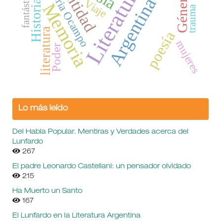
Identidad
Victoria Ocampo
Literatura
fantástico
Género
Argentina
Viaje
Historia
Memoria
trauma
literatura
poesía
mujeres
Poder
Lo más leído
Del Habla Popular. Mentiras y Verdades acerca del
Lunfardo
267
El padre Leonardo Castellani: un pensador olvidado
215
Ha Muerto un Santo
167
El Lunfardo en la Literatura Argentina