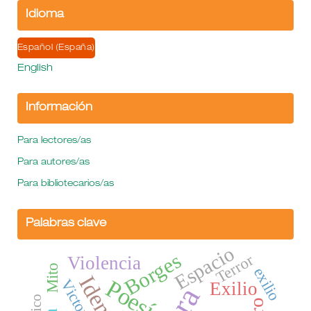
Idioma
Español (España)
English
Información
Para lectores/as
Para autores/as
Para bibliotecarios/as
Palabras clave
Espacio
Borges
Terror
Violencia
Mito
exilio
Poesía
Exilio