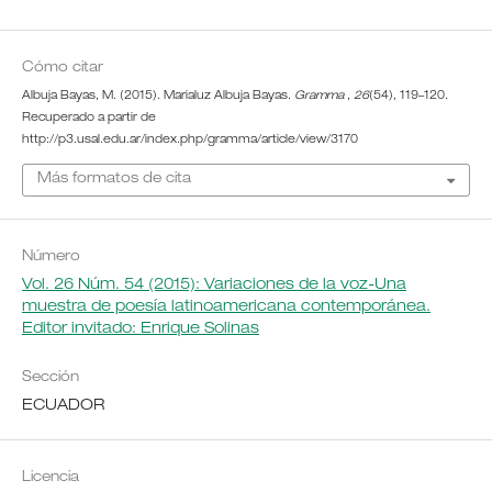
Cómo citar
Albuja Bayas, M. (2015). Marialuz Albuja Bayas.
Gramma
,
26
(54), 119–120.
Recuperado a partir de
http://p3.usal.edu.ar/index.php/gramma/article/view/3170
Más formatos de cita
Número
Vol. 26 Núm. 54 (2015): Variaciones de la voz-Una
muestra de poesía latinoamericana contemporánea.
Editor invitado: Enrique Solinas
Sección
ECUADOR
Licencia