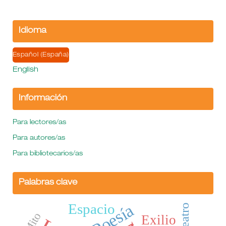
Idioma
Español (España)
English
Información
Para lectores/as
Para autores/as
Para bibliotecarios/as
Palabras clave
Poesía
Espacio
Teatro
Mito
Exilio