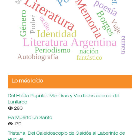
Literatura
Memoria
poesía
Borges
Género
exilio
Poder
Viaje
Identidad
Literatura Argentina
trauma
Periodismo
nación
Autobiografía
fantástico
Lo más leído
Del Habla Popular. Mentiras y Verdades acerca del
Lunfardo
280
Ha Muerto un Santo
170
Tristana, Del Caleidoscopio de Galdós al Laberinto de
Buñuel