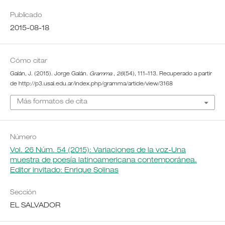
Publicado
2015-08-18
Cómo citar
Galán, J. (2015). Jorge Galán.
Gramma
,
26
(54), 111–113. Recuperado a partir
de http://p3.usal.edu.ar/index.php/gramma/article/view/3168
Más formatos de cita
Número
Vol. 26 Núm. 54 (2015): Variaciones de la voz-Una
muestra de poesía latinoamericana contemporánea.
Editor invitado: Enrique Solinas
Sección
EL SALVADOR