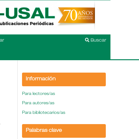
ar
Buscar
Información
Para lectores/as
Para autores/as
Para bibliotecarios/as
y
Palabras clave