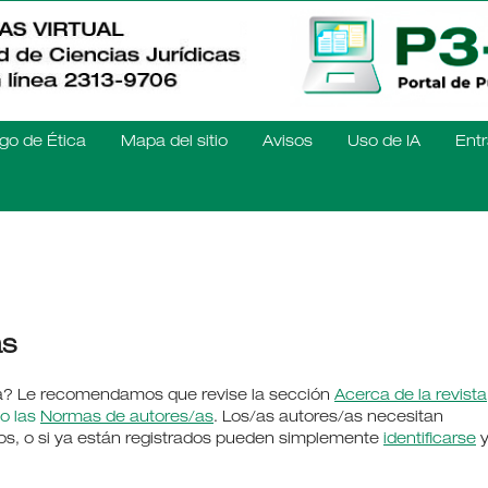
go de Ética
Mapa del sitio
Avisos
Uso de IA
Entr
as
sta? Le recomendamos que revise la sección
Acerca de la revista
mo las
Normas de autores/as
. Los/as autores/as necesitan
íos, o si ya están registrados pueden simplemente
identificarse