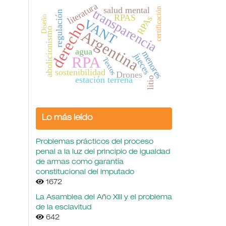
literatura
salud mental
certificación
transparencia
regulación
RPAS
RPAs
Diseño
VANT
derecho
abolicionismo
Argentina
agua
menores
jueces
RPA
Textos
sostenibilidad
Drones
estación terrena
litio
Lo más leído
Problemas prácticos del proceso
penal a la luz del principio de igualdad
de armas como garantía
constitucional del imputado
1672
La Asamblea del Año XIII y el problema
de la esclavitud
642