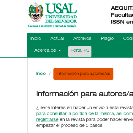
Inicio
Actual
Archivos
Plagio
Códi
Acerca de
Portal P3
Información para autores/as
Inicio
/
Información para autores/
¿Tiene interés en hacer un envío a esta revi
para consultar la política de la misma, así co
registrarse
en la revista para poder hacer env
empezar el proceso de 5 pasos.