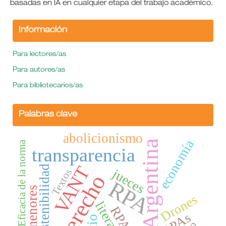
basadas en IA en cualquier etapa del trabajo académico.
Información
Para lectores/as
Para autores/as
Para bibliotecarios/as
Palabras clave
abolicionismo
economía
Argentina
Eficacia de la norma
transparencia
VANT
sostenibilidad
jueces
Textos
derecho
RPA
menores
Drones
literatura
RPAS
RPAs
litio