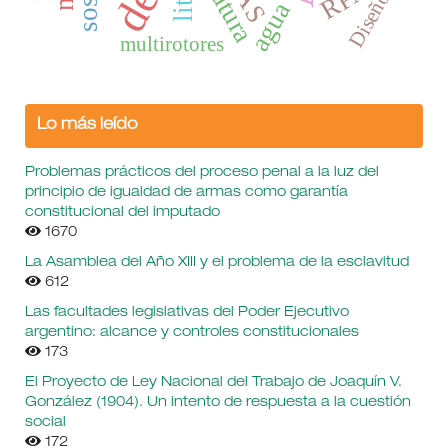
Diseño
agua
multirotores
Lo más leído
Problemas prácticos del proceso penal a la luz del
principio de igualdad de armas como garantía
constitucional del imputado
1670
La Asamblea del Año XIII y el problema de la esclavitud
612
Las facultades legislativas del Poder Ejecutivo
argentino: alcance y controles constitucionales
173
El Proyecto de Ley Nacional del Trabajo de Joaquín V.
González (1904). Un intento de respuesta a la cuestión
social
172