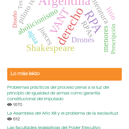
piloto remoto
Textos
Argentina
literatura
derecho
litio
VANT
abolicionismo
RPA
Diseño
RPAs
Prescripción
jueces
menores
agua
Drones
Shakespeare
Lo más leído
Problemas prácticos del proceso penal a la luz del
principio de igualdad de armas como garantía
constitucional del imputado
1670
La Asamblea del Año XIII y el problema de la esclavitud
612
Las facultades legislativas del Poder Ejecutivo