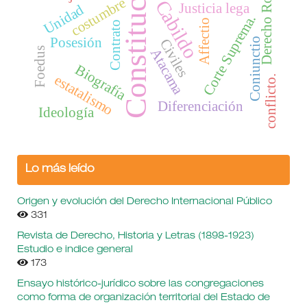
Constitución
Derecho Romano.
costumbre
Cabildo
Justicia lega
Unidad
Corte Suprema.
Affectio
Contrato
Posesión
Coniunctio
Civiles
Foedus
Atacama
Biografía
estatalismo
conflicto.
Diferenciación
Ideología
Lo más leído
Origen y evolución del Derecho Internacional Público
331
Revista de Derecho, Historia y Letras (1898-1923)
Estudio e indice general
173
Ensayo histórico-jurídico sobre las congregaciones
como forma de organización territorial del Estado de