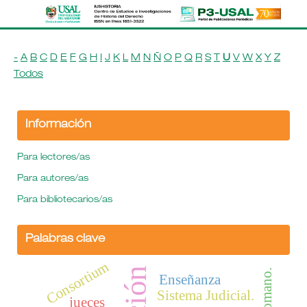
-
A
B
C
D
E
F
G
H
I
J
K
L
M
N
Ñ
O
P
Q
R
S
T
U
V
W
X
Y
Z
Todos
Información
Para lectores/as
Para autores/as
Para bibliotecarios/as
Palabras clave
Consortium
Enseñanza
Sistema Judicial.
jueces