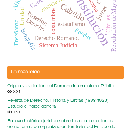
Constitución
Affectio
Atacama
Justicia lega
Revolución de Mayo
Cabildo
jueces
Unidad
costumbre
Posesión
Civiles
Derecho
Enseñanza
estatalismo
Foedus
Biografía
Derecho Romano.
Sistema Judicial.
Lo más leído
Origen y evolución del Derecho Internacional Público
331
Revista de Derecho, Historia y Letras (1898-1923)
Estudio e indice general
173
Ensayo histórico-jurídico sobre las congregaciones
como forma de organización territorial del Estado de