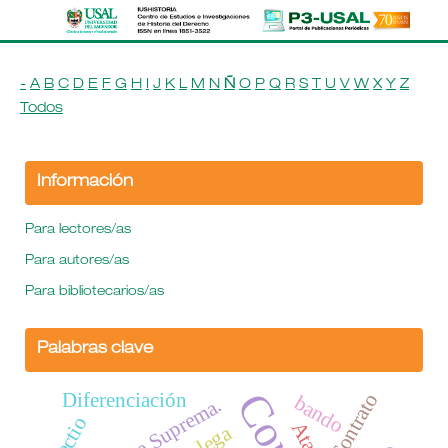
-
A
B
C
D
E
F
G
H
I
J
K
L
M
N
Ñ
O
P
Q
R
S
T
U
V
W
X
Y
Z
Todos
Información
Para lectores/as
Para autores/as
Para bibliotecarios/as
Palabras clave
Diferenciación
Contrato
bando
Corte Suprema.