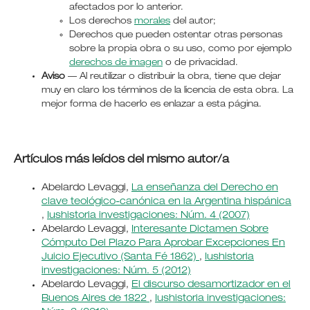
afectados por lo anterior.
Los derechos
morales
del autor;
Derechos que pueden ostentar otras personas
sobre la propia obra o su uso, como por ejemplo
derechos de imagen
o de privacidad.
Aviso
— Al reutilizar o distribuir la obra, tiene que dejar
muy en claro los términos de la licencia de esta obra. La
mejor forma de hacerlo es enlazar a esta página.
Artículos más leídos del mismo autor/a
Abelardo Levaggi,
La enseñanza del Derecho en
clave teológico-canónica en la Argentina hispánica
,
Iushistoria investigaciones: Núm. 4 (2007)
Abelardo Levaggi,
Interesante Dictamen Sobre
Cómputo Del Plazo Para Aprobar Excepciones En
Juicio Ejecutivo (Santa Fé 1862)
,
Iushistoria
investigaciones: Núm. 5 (2012)
Abelardo Levaggi,
El discurso desamortizador en el
Buenos Aires de 1822
,
Iushistoria investigaciones: