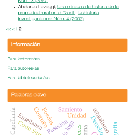
Núm. 3 (2010)
Abelardo Levaggi,
Una mirada a la historia de la
propiedad rural en el Brasil
,
Iushistoria
investigaciones: Núm. 4 (2007)
<<
<
1
2
Información
Para lectores/as
Para autores/as
Para bibliotecarios/as
Palabras clave
Contrato
Samiento
Foedus
estatalismo
Capellanía
Enseñanza
Unidad
Posesión
Justicia lega
Corte Suprema.
Biografía
jueces