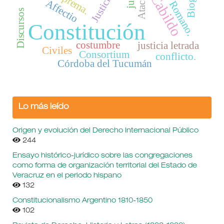
Derecho Romano.
Atacama
Cabildo
Affectio
Discursos
Constitución
costumbre
justicia letrada
Civiles
Consortium
conflicto.
Córdoba del Tucumán
Lo más leído
Origen y evolución del Derecho Internacional Público
244
Ensayo histórico-jurídico sobre las congregaciones
como forma de organización territorial del Estado de
Veracruz en el periodo hispano
132
Constitucionalismo Argentino 1810-1850
102