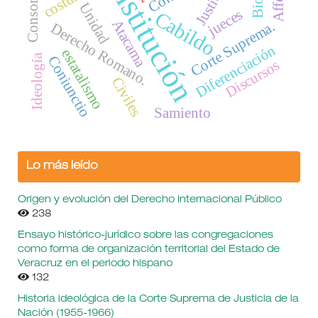
Constitución
Consortium
Unidad
jueces
Cabildo
Atacama
Corte Suprema.
Derecho Romano.
Diferenciación
estatalismo
Ideología
Coniunctio
Discursos
Civiles
Samiento
Lo más leído
Origen y evolución del Derecho Internacional Público
238
Ensayo histórico-jurídico sobre las congregaciones
como forma de organización territorial del Estado de
Veracruz en el periodo hispano
132
Historia ideológica de la Corte Suprema de Justicia de la
Nación (1955-1966)