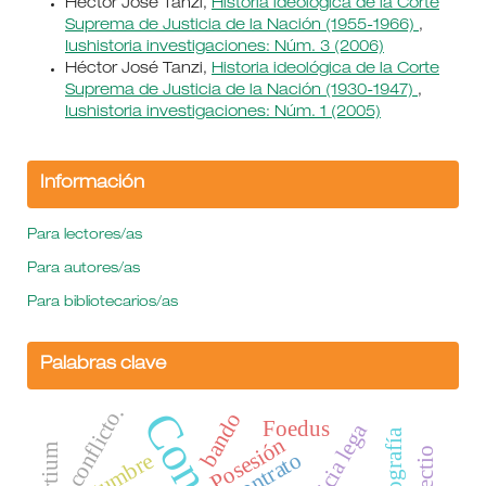
Héctor José Tanzi,
Historia ideológica de la Corte
Suprema de Justicia de la Nación (1955-1966)
,
Iushistoria investigaciones: Núm. 3 (2006)
Héctor José Tanzi,
Historia ideológica de la Corte
Suprema de Justicia de la Nación (1930-1947)
,
Iushistoria investigaciones: Núm. 1 (2005)
Información
Para lectores/as
Para autores/as
Para bibliotecarios/as
Palabras clave
conflicto.
bando
Foedus
Justicia lega
Biografía
Posesión
Affectio
Contrato
costumbre