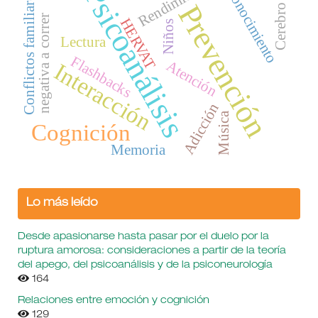
Rendimiento
Psicoanálisis
Conocimiento
Conflictos familiares
Prevención
Cerebro
negativa a correr
HERVAT
Niños
Lectura
Flashbacks
Atención
Interacción
Adicción
Música
Cognición
Memoria
Lo más leído
Desde apasionarse hasta pasar por el duelo por la
ruptura amorosa: consideraciones a partir de la teoría
del apego, del psicoanálisis y de la psiconeurología
164
Relaciones entre emoción y cognición
129