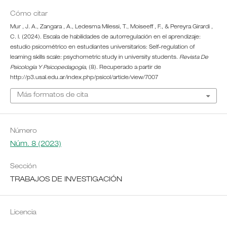
Cómo citar
Mur , J. A., Zangara , A., Ledesma Milessi, T., Moiseeff , F., & Pereyra Girardi ,
C. I. (2024). Escala de habilidades de autorregulación en el aprendizaje:
estudio psicométrico en estudiantes universitarios: Self-regulation of
learning skills scale: psychometric study in university students.
Revista De
Psicología Y Psicopedagogía
, (8). Recuperado a partir de
http://p3.usal.edu.ar/index.php/psicol/article/view/7007
Más formatos de cita
Número
Núm. 8 (2023)
Sección
TRABAJOS DE INVESTIGACIÓN
Licencia