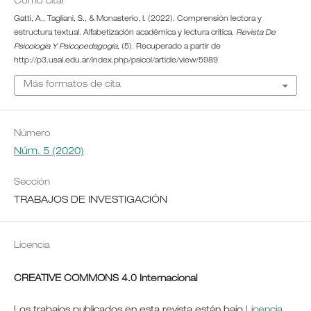
Cómo citar
Gatti, A., Tagliani, S., & Monasterio, I. (2022). Comprensión lectora y
estructura textual. Alfabetización académica y lectura crítica.
Revista De
Psicología Y Psicopedagogía
, (5). Recuperado a partir de
http://p3.usal.edu.ar/index.php/psicol/article/view/5989
Más formatos de cita
Número
Núm. 5 (2020)
Sección
TRABAJOS DE INVESTIGACIÓN
Licencia
CREATIVE COMMONS 4.0 Internacional
Los trabajos publicados en esta revista están bajo
Licencia