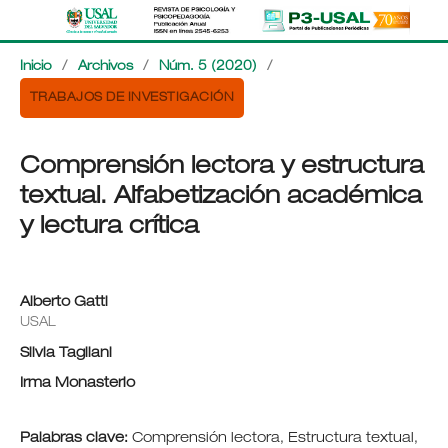
Inicio
/
Archivos
/
Núm. 5 (2020)
/
TRABAJOS DE INVESTIGACIÓN
Comprensión lectora y estructura
textual. Alfabetización académica
y lectura crítica
Alberto Gatti
USAL
Silvia Tagliani
Irma Monasterio
Palabras clave:
Comprensión lectora, Estructura textual,