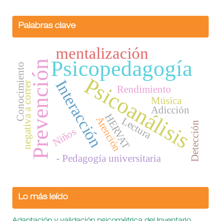
Palabras clave
mentalización
Psicopedagogía
Prevención
Conocimiento
Psicoanálisis
Interacción
negativa a correr
Rendimiento
Música
Adicción
HERVAT
Atención
Lectura
Detección
Niños
- Pedagogía universitaria
Lo más leído
Adaptación y validación psicométrica del Inventario